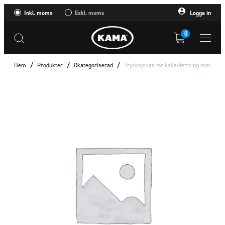
Inkl. moms
Exkl. moms
Logga in
0
Hem
/
Produkter
/
Okategoriserad
/
Tryckspruta för kallavfettning mm