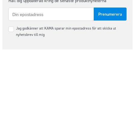
Håll dig uppdaterad kring de senaste produktnyheterna
E-
post
Samtycke
Jag godkänner att KAMA sparar min epostadress för att skicka ut
*
nyhetsbrev till mig
Följ oss på sociala medier
Order & Support
order@kama.nu