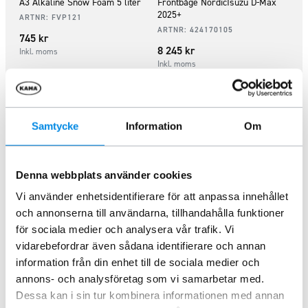
A3 Alkaline Snow Foam 5 liter
Frontbåge NordicIsuzu D-Max
2025+
ARTNR:
FVP121
ARTNR:
424170105
745
kr
8 245
kr
Inkl. moms
Inkl. moms
Lägg i varukorg
Lägg i varukorg
Samtycke
Information
Om
Denna webbplats använder cookies
Vi använder enhetsidentifierare för att anpassa innehållet
och annonserna till användarna, tillhandahålla funktioner
för sociala medier och analysera vår trafik. Vi
vidarebefordrar även sådana identifierare och annan
information från din enhet till de sociala medier och
annons- och analysföretag som vi samarbetar med.
Roll Cover VW Amarok
Tryckspruta för kallavfettning
Adventura 2024+
mm
Dessa kan i sin tur kombinera informationen med annan
ARTNR:
VWAM001P
ARTNR:
FVP131