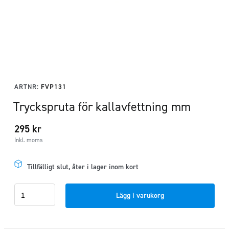
ARTNR:
FVP131
Tryckspruta för kallavfettning mm
295
kr
Inkl. moms
Tillfälligt slut, åter i lager inom kort
Tryckspruta
Lägg i varukorg
för
kallavfettning
mm