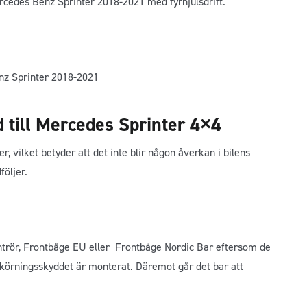
rcedes Benz Sprinter 2018-2021 med fyrhjulsdrift.
nz Sprinter 2018-2021
till Mercedes Sprinter 4×4
, vilket betyder att det inte blir någon åverkan i bilens
öljer.
trör, Frontbåge EU eller Frontbåge Nordic Bar eftersom de
körningsskyddet är monterat. Däremot går det bar att