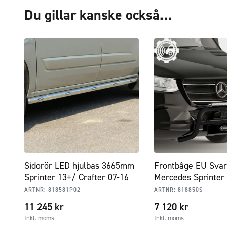
Du gillar kanske också…
Sidorör LED hjulbas 3665mm
Frontbåge EU Svar
Sprinter 13+/ Crafter 07-16
Mercedes Sprinter
ARTNR:
818581P02
ARTNR:
818850S
11 245
kr
7 120
kr
Inkl. moms
Inkl. moms