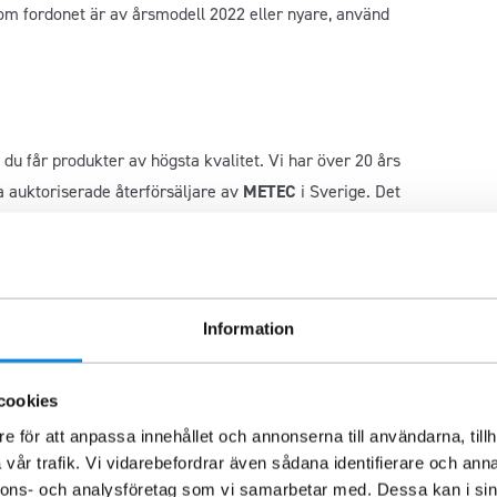
 om fordonet är av årsmodell 2022 eller nyare, använd
du får produkter av högsta kvalitet. Vi har över 20 års
a auktoriserade återförsäljare av
METEC
i Sverige. Det
 mest respekterade tillverkare av fordonsutrustning.
av högkvalitativa rostfria ståldelar för bilar och lastbilar.
ukter inte bara är hållbara utan även förbättrar fordonets
Information
 kvalitetskontroller, vilket garanterar att du får en produkt
cookies
e för att anpassa innehållet och annonserna till användarna, tillh
 kända för sin exceptionella hållbarhet och höga standard.
vår trafik. Vi vidarebefordrar även sådana identifierare och anna
nnons- och analysföretag som vi samarbetar med. Dessa kan i sin
abb och pålitlig leverans, och vår kunniga kundservice finns