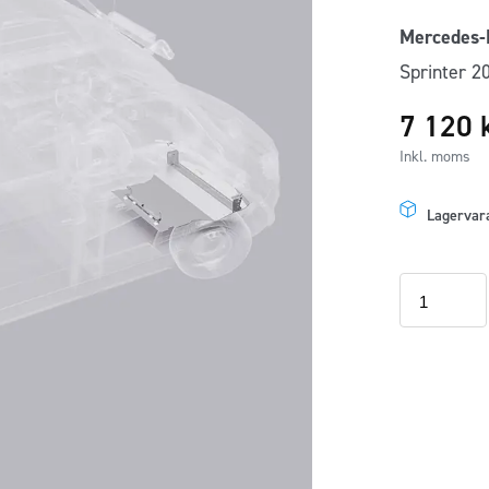
Mercedes-
Sprinter 2
7 120
Inkl. moms
Lagervar
Underkörni
Mercedes
Sprinter
4x4
2018-
2021
mängd