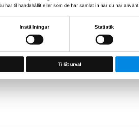
har tillhandahållit eller som de har samlat in när du har använt 
ig.
Inställningar
Statistik
rdonstillbehör sedan 1993.
an åverkan på fordonet.
Tillåt urval