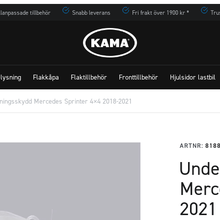
lanpassade tillbehör
Snabb leverans
Fri frakt över 1900 kr *
Tru
lysning
Flakkåpa
Flaktillbehör
Fronttillbehör
Hjulsidor lastbil
ningsskydd Mercedes Sprinter 4×4 2018-2021
ARTNR:
818
Unde
Merc
2021