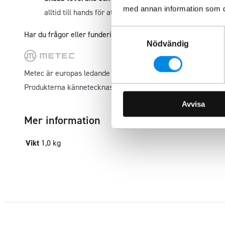
med annan information som du 
alltid till hands för att hjälpa dig med dina frågor.
Samtyckesval
Har du frågor eller funderingar? Kontakta oss så hjälper vi d
Nödvändig
Metec är europas ledande tillverkare av modellanpassade fo
Produkterna kännetecknas av hög kvalitet och montering ut
Avvisa
Mer information
Vikt
1,0 kg