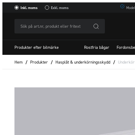
Inkl. moms
Exkl. moms
Model
Sök
på
art.nr,
Produkter efter bilmärke
Rostfria bågar
Fordonsbe
produkt
eller
Hem
/
Produkter
/
Hasplåt & underkörningsskydd
/
Underkör
fritextSök
efter: