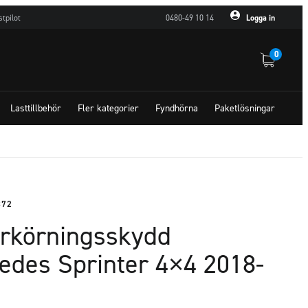
stpilot
0480-49 10 14
Logga in
0
Lasttillbehör
Fler kategorier
Fyndhörna
Paketlösningar
872
rkörningsskydd
edes Sprinter 4×4 2018-