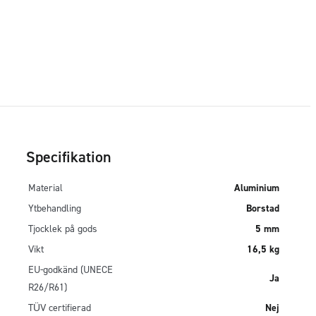
Specifikation
Material
Aluminium
Ytbehandling
Borstad
Tjocklek på gods
5 mm
Vikt
16,5 kg
EU-godkänd (UNECE
Ja
R26/R61)
TÜV certifierad
Nej