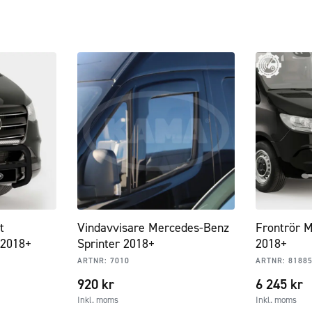
t
Vindavvisare Mercedes-Benz
Frontrör M
 2018+
Sprinter 2018+
2018+
ARTNR:
7010
ARTNR:
8188
920
kr
6 245
kr
Inkl. moms
Inkl. moms