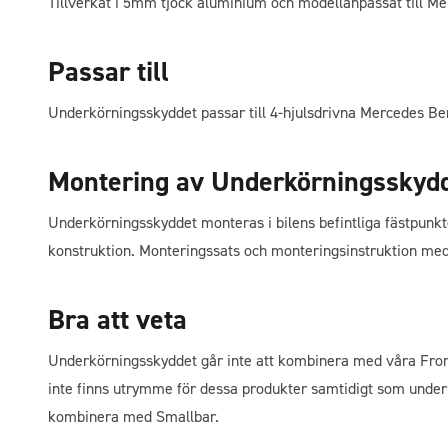
Tillverkat i 5mm tjock aluminium och modellanpassat till Me
Passar till
Underkörningsskyddet passar till 4-hjulsdrivna Mercedes Be
Montering av Underkörningsskydd 
Underkörningsskyddet monteras i bilens befintliga fästpunkter
konstruktion. Monteringssats och monteringsinstruktion medf
Bra att veta
Underkörningsskyddet går inte att kombinera med våra Fron
inte finns utrymme för dessa produkter samtidigt som under
kombinera med Smallbar.