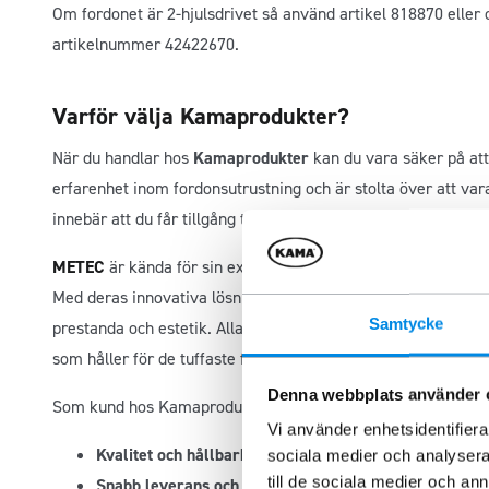
Om fordonet är 2-hjulsdrivet så använd artikel 818870 eller
artikelnummer 42422670.
Varför välja Kamaprodukter?
När du handlar hos
Kamaprodukter
kan du vara säker på att 
erfarenhet inom fordonsutrustning och är stolta över att var
innebär att du får tillgång till produkter från en av Europas
METEC
är kända för sin expertis inom design och tillverkning 
Med deras innovativa lösningar kan du lita på att deras prod
Samtycke
prestanda och estetik. Alla METEC-produkter genomgår strikta
som håller för de tuffaste förhållanden.
Denna webbplats använder 
Som kund hos Kamaprodukter kan du förvänta dig:
Vi använder enhetsidentifierar
Kvalitet och hållbarhet
: Våra produkter från METEC är
sociala medier och analysera 
till de sociala medier och a
Snabb leverans och personlig service
: Vi erbjuder sn