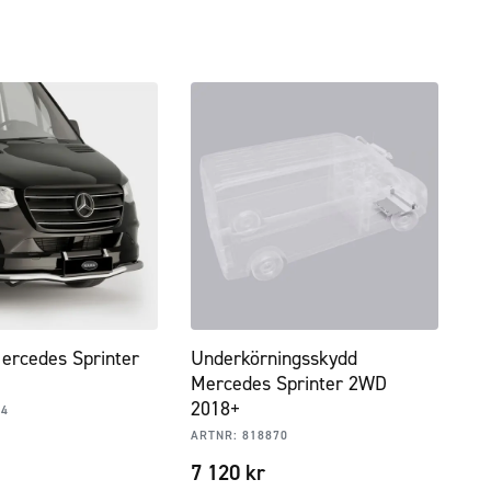
ercedes Sprinter
Underkörningsskydd
Mercedes Sprinter 2WD
2018+
54
ARTNR:
818870
7 120
kr