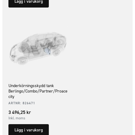
Lägg i varukorg
Underkörningsskydd tank
Berlingo/Combo/Partner/Proace
city
ARTNR:
826471
3 496,25
kr
Inkl. moms
Lägg i varukorg