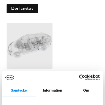
Lägg i varukorg
Underkörningsskydd tank
Berlingo/Combo/Partner/Proace
city
ARTNR:
826471
Samtycke
Information
Om
3 496,25
kr
Inkl. moms