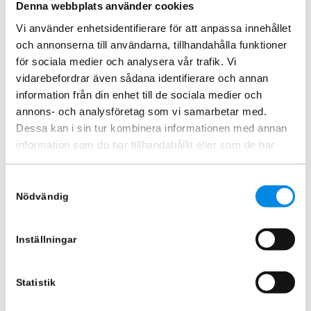
Denna webbplats använder cookies
Lägg i varukorg
Vi använder enhetsidentifierare för att anpassa innehållet
och annonserna till användarna, tillhandahålla funktioner
för sociala medier och analysera vår trafik. Vi
vidarebefordrar även sådana identifierare och annan
information från din enhet till de sociala medier och
annons- och analysföretag som vi samarbetar med.
Dessa kan i sin tur kombinera informationen med annan
information som du har tillhandahållit eller som de har
samlat in när du har använt deras tjänster.
Samtyckesval
Nödvändig
Nummerskyltshållare
ARTNR:
888455
400
kr
Inställningar
Inkl. moms
Lägg i varukorg
Statistik