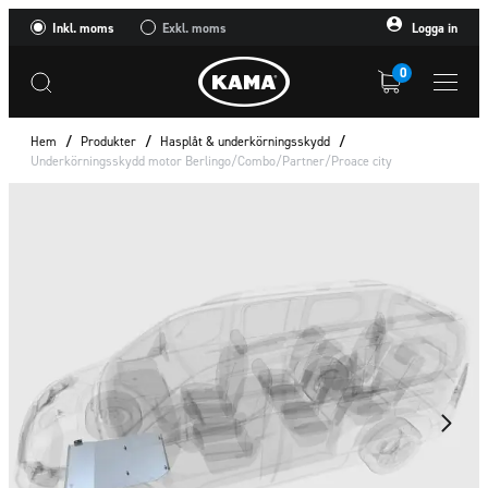
Inkl. moms
Exkl. moms
Logga in
0
Hem
/
Produkter
/
Hasplåt & underkörningsskydd
/
Underkörningsskydd motor Berlingo/Combo/Partner/Proace city