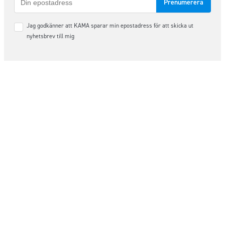
post
Samtycke
Jag godkänner att KAMA sparar min epostadress för att skicka ut
*
nyhetsbrev till mig
Följ oss på sociala medier
Order & Support
order@kama.nu
+46 (0)480 – 49 10 14
Organisationsnummer: