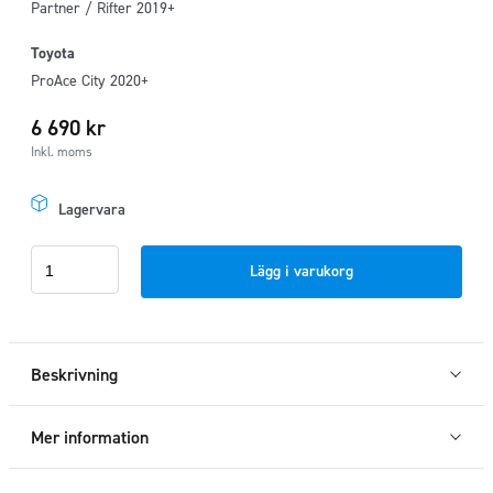
Partner / Rifter 2019+
Toyota
ProAce City 2020+
6 690
kr
Inkl. moms
Lagervara
Underkörningsskydd
Lägg i varukorg
motor
Berlingo/Combo/Partner/Proace
city
mängd
Beskrivning
Mer information