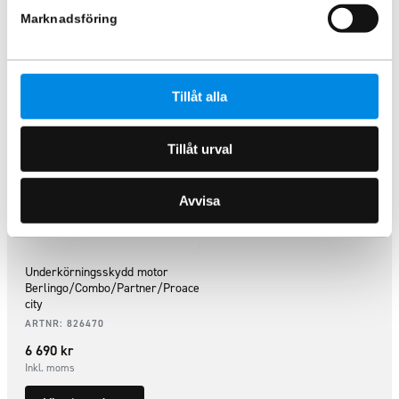
Marknadsföring
Liknande produkter
Tillåt alla
Tillåt urval
Avvisa
Underkörningsskydd motor
Berlingo/Combo/Partner/Proace
city
ARTNR:
826470
6 690
kr
Inkl. moms