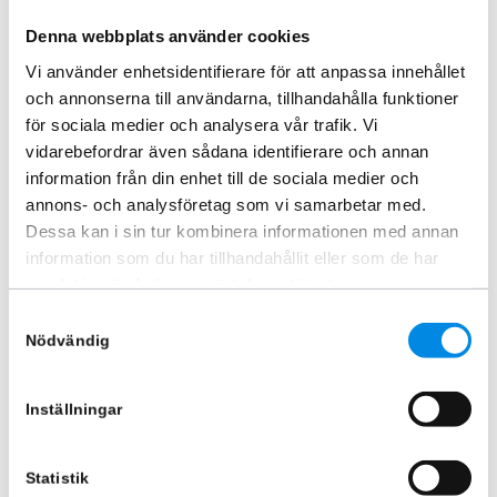
Snöplog vikplog Isuzu D-max
Plogljus BullPro LED, uppvärmt
2021+
vänster
Denna webbplats använder cookies
ARTNR:
ISDMV-PLOG
ARTNR:
770339
Vi använder enhetsidentifierare för att anpassa innehållet
115 870
kr
3 291,25
kr
och annonserna till användarna, tillhandahålla funktioner
Inkl. moms
Inkl. moms
för sociala medier och analysera vår trafik. Vi
vidarebefordrar även sådana identifierare och annan
Lägg i varukorg
Lägg i varukorg
information från din enhet till de sociala medier och
annons- och analysföretag som vi samarbetar med.
Dessa kan i sin tur kombinera informationen med annan
information som du har tillhandahållit eller som de har
samlat in när du har använt deras tjänster.
Samtyckesval
Nödvändig
Inställningar
Plogljus BullPro LED, uppvärmt
Snöplog diagonalblad Isuzu D-
höger
max 2021+
Statistik