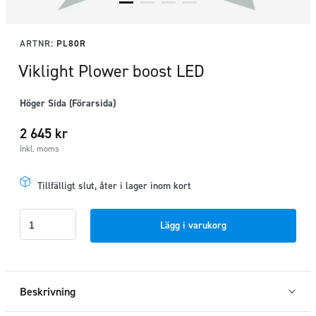
ARTNR:
PL80R
Viklight Plower boost LED
Höger Sida (Förarsida)
2 645
kr
Inkl. moms
Tillfälligt slut, åter i lager inom kort
Viklight
Lägg i varukorg
Plower
boost
LED
mängd
Beskrivning