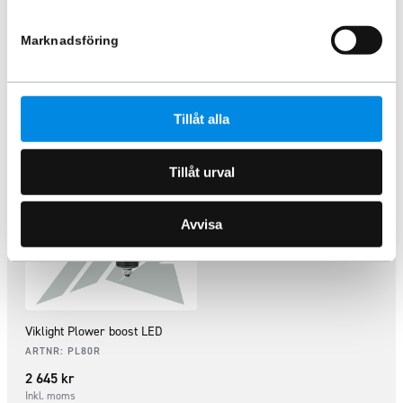
ARTNR:
770340
ARTNR:
ISDMD-PLOG
3 291,25
kr
82 495
kr
Marknadsföring
Inkl. moms
Inkl. moms
Lägg i varukorg
Lägg i varukorg
Tillåt alla
Tillåt urval
Avvisa
Viklight Plower boost LED
ARTNR:
PL80R
2 645
kr
Inkl. moms