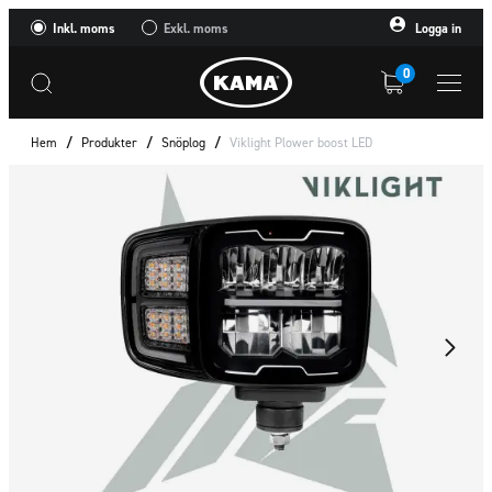
Inkl. moms
Exkl. moms
Logga in
0
Hem
/
Produkter
/
Snöplog
/
Viklight Plower boost LED