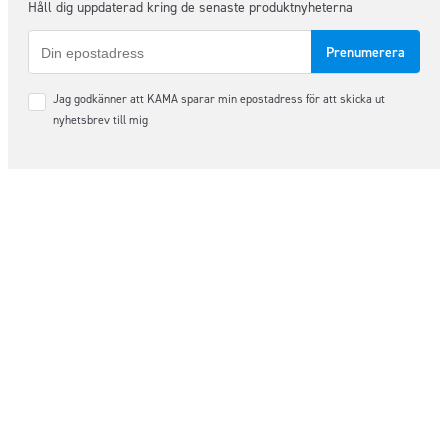
Håll dig uppdaterad kring de senaste produktnyheterna
E-
post
Samtycke
Jag godkänner att KAMA sparar min epostadress för att skicka ut
*
nyhetsbrev till mig
Följ oss på sociala medier
Order & Support
order@kama.nu