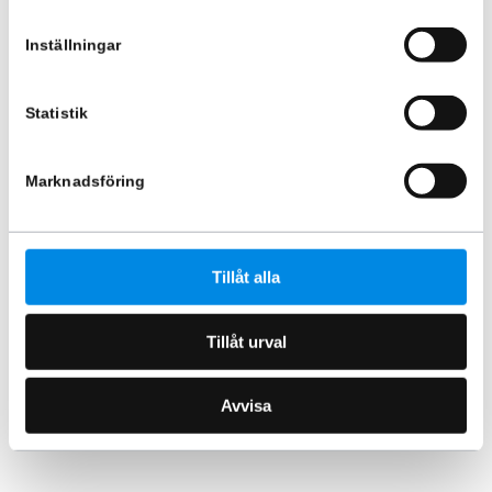
Flaklock
Flaktillbehör
Frontskydd
Inställningar
Fyndhörna
Hjulsidor lastbil
Statistik
Huvskydd & Vindavvisare
Biltillbehör
Marknadsföring
Karosstyling
Säkerhet
Verktyg
Hasplåt & underkörningsskydd
Lastbilstillbehör
Tillåt alla
Snöplog
Bilvårdsprodukter
Flakrulle
Sidorör
Tillåt urval
Avvisa