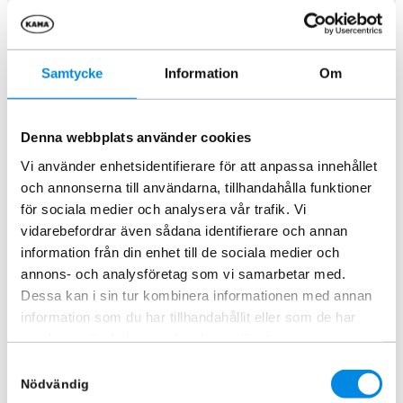
1 282,50
kr
Inkl. moms
Samtycke
Information
Om
Lägg i varukorg
Denna webbplats använder cookies
Vi använder enhetsidentifierare för att anpassa innehållet
och annonserna till användarna, tillhandahålla funktioner
Verktyg extraljus
för sociala medier och analysera vår trafik. Vi
vidarebefordrar även sådana identifierare och annan
Fler kategorier
information från din enhet till de sociala medier och
annons- och analysföretag som vi samarbetar med.
Bilinredning
Friluftsliv & Camping
Instegsskydd
Dessa kan i sin tur kombinera informationen med annan
information som du har tillhandahållit eller som de har
Instegsskydd Clear Defend
Lasttillbehör
samlat in när du har använt deras tjänster.
Paketlösningar
Pickup
Rostfria bågar
Samtyckesval
Nödvändig
Takkorg
Fordonsbelysning
Flakkåpa