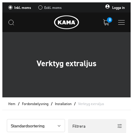
Inkl. moms
Exkl. moms
Logga in
0
Verktyg extraljus
Hem
/
Fordonsbelysning
/
Installation
/
Verktyg extraljus
Filtrera