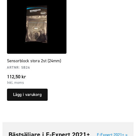
Sensorblock stora 2st (24mm)
ARTNR:
SB24
112,50
kr
Inkl. moms
Lägg i varukorg
Bästsäljare i E-Expert 2021+
E-Expert 2021+ »