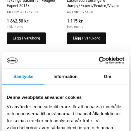
Takvinge bakdörrar Peugeot
Lastskydd stötfångare
Expert 2016+
Jumpy/Expert/ProAce/Vivaro
ARTNR:
451262301
ARTNR:
826430
1 642,50
kr
1 115
kr
Inkl. moms
Inkl. moms
Lägg i varukorg
Lägg i varukorg
Samtycke
Information
Om
Denna webbplats använder cookies
Vi använder enhetsidentifierare för att anpassa innehållet
och annonserna till användarna, tillhandahålla funktioner
Takräcke 1 par 1500mm
Lastförskjutningsstopp, ställbart
för sociala medier och analysera vår trafik. Vi
ARTNR:
B135002
ARTNR:
7093
vidarebefordrar även sådana identifierare och annan