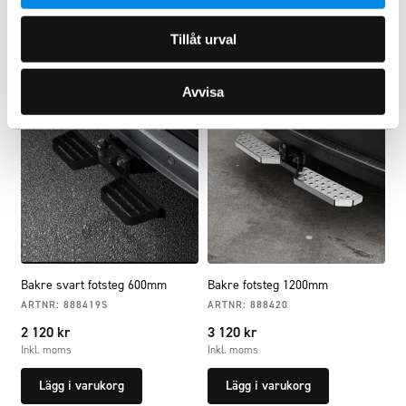
Lägg i varukorg
Lägg i varukorg
Tillåt urval
Avvisa
Bakre svart fotsteg 600mm
Bakre fotsteg 1200mm
ARTNR:
888419S
ARTNR:
888420
2 120
kr
3 120
kr
Inkl. moms
Inkl. moms
Lägg i varukorg
Lägg i varukorg