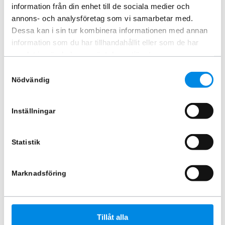
information från din enhet till de sociala medier och
3 245
kr
935
kr
Inkl. moms
Inkl. moms
annons- och analysföretag som vi samarbetar med.
Dessa kan i sin tur kombinera informationen med annan
Lägg i varukorg
Lägg i varukorg
information som du har tillhandahållit eller som de har
samlat in när du har använt deras tjänster.
Samtyckesval
Nödvändig
Inställningar
Statistik
Marknadsföring
Bakre fotsteg höger eller
Bakre fotsteg 600mm
vänster sida
ARTNR:
888419
ARTNR:
888422
2 120
kr
1 560
kr
Inkl. moms
Tillåt alla
Inkl. moms