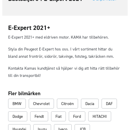
E-Expert 2021+
E-Expert 2021+ med eldriven motor. KAMA har tillbehören.
Styla din Peugeot E-Expert hos oss. I vårt sortiment hittar du
bland annat frontrör, sidorör, takvinge, fotsteg, takräcken mm.
Kontakta Kamas kundtjänst så hjälper vi dig att hitta rätt tillbehör
till din transportbil!
Fler bilmärken
BMW
Chevrolet
Citroën
Dacia
DAF
Dodge
Fendt
Fiat
Ford
HITACHI
Hyundai
Isuzu
Iveco
JCB