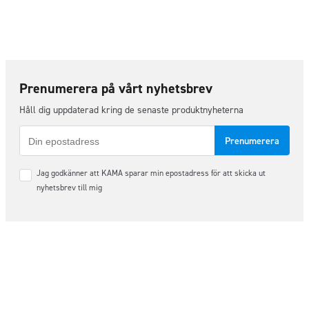
Prenumerera på vårt nyhetsbrev
Håll dig uppdaterad kring de senaste produktnyheterna
E-
post
Samtycke
Jag godkänner att KAMA sparar min epostadress för att skicka ut
*
nyhetsbrev till mig
Följ oss på sociala medier