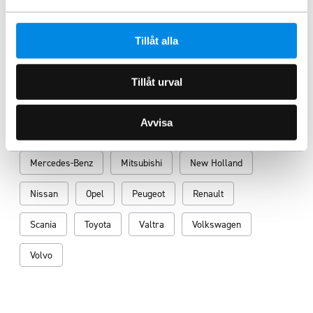
Fler bilmärken
BMW
Chevrolet
Citroën
Dacia
DAF
Tillåt alla
Dodge
Fendt
Fiat
Ford
HITACHI
Tillåt urval
Hyundai
Isuzu
Iveco
JCB
Avvisa
John Deere
KIA
MAN
Maxus
Mercedes-Benz
Mitsubishi
New Holland
Nissan
Opel
Peugeot
Renault
Scania
Toyota
Valtra
Volkswagen
Volvo