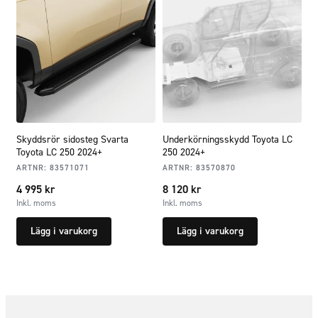
Skyddsrör sidosteg Svarta
Underkörningsskydd Toyota LC
Toyota LC 250 2024+
250 2024+
ARTNR:
83571071
ARTNR:
83570870
4 995
kr
8 120
kr
Inkl. moms
Inkl. moms
Lägg i varukorg
Lägg i varukorg