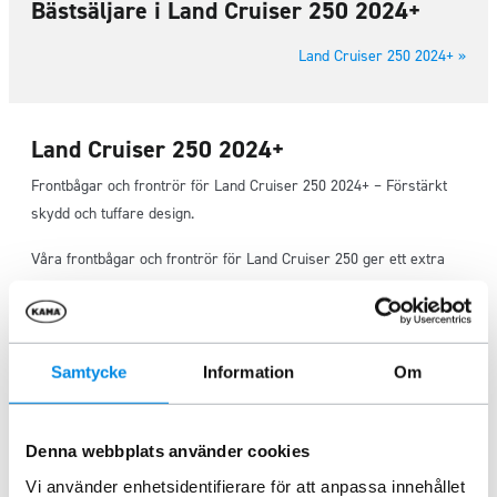
Bästsäljare i Land Cruiser 250 2024+
Land Cruiser 250 2024+ »
Land Cruiser 250 2024+
Frontbågar och frontrör för Land Cruiser 250 2024+ – Förstärkt
skydd och tuffare design.
Våra frontbågar och frontrör för Land Cruiser 250 ger ett extra
skydd för bilens front och är tillverkade i slitstarka material som
klarar tuffa förhållanden. Frontbågar och frontrör är perfekta för
dig som kör mycket i krävande miljöer och vill ge din Toyota LC
250 ett kraftfullt och robust utseende. Dessa tillbehör är
Samtycke
Information
Om
modellanpassade och enkla att montera, vilket gör dem till ett
både praktiskt och estetiskt val.
Denna webbplats använder cookies
Extraljusbågar och extraljuspaket för bättre sikt
Vi använder enhetsidentifierare för att anpassa innehållet