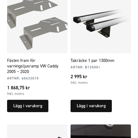
Fästen fram för
Takräcke 1 par 1300mm
varningsljusramp VW Caddy
ARTNR:
B135001
2005 – 2020
2 995
kr
ARTNR:
40433010
Inkl. moms
1 868,75
kr
Inkl. moms
Lägg i varukorg
Lägg i varukorg