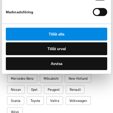
Caddy 2004-2009
Marknadsföring
Fler bilmärken
BMW
Chevrolet
Citroën
Dacia
DAF
Tillåt alla
Dodge
Fendt
Fiat
Ford
HITACHI
Tillåt urval
Hyundai
Isuzu
Iveco
JCB
Avvisa
John Deere
KIA
MAN
Maxus
Mercedes-Benz
Mitsubishi
New Holland
Nissan
Opel
Peugeot
Renault
Scania
Toyota
Valtra
Volkswagen
Volvo