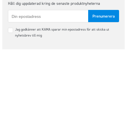
Håll dig uppdaterad kring de senaste produktnyheterna
E-
post
Samtycke
Jag godkänner att KAMA sparar min epostadress för att skicka ut
*
nyhetsbrev till mig
Följ oss på sociala medier
Order & Support
order@kama.nu