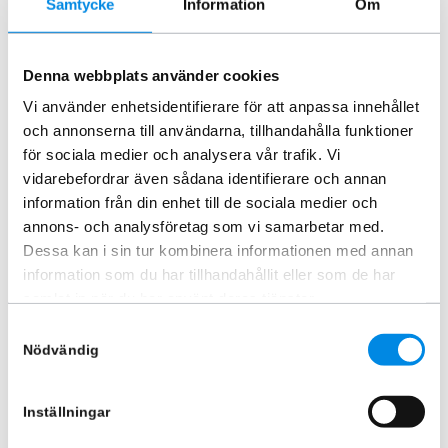
Samtycke
Information
Om
Lägg i varukorg
Lägg i varukorg
Denna webbplats använder cookies
Vi använder enhetsidentifierare för att anpassa innehållet
och annonserna till användarna, tillhandahålla funktioner
för sociala medier och analysera vår trafik. Vi
vidarebefordrar även sådana identifierare och annan
information från din enhet till de sociala medier och
annons- och analysföretag som vi samarbetar med.
Dessa kan i sin tur kombinera informationen med annan
information som du har tillhandahållit eller som de har
samlat in när du har använt deras tjänster.
Frontsplitter V2 ID-BUZZ 2023+
Lastskydd stötfångare VW ID-
Samtyckesval
BUZZ 2022+
ARTNR:
IDB002
Nödvändig
ARTNR:
IDB020
3 342,50
kr
1 120
kr
Inkl. moms
Inkl. moms
Inställningar
Lägg i varukorg
Lägg i varukorg