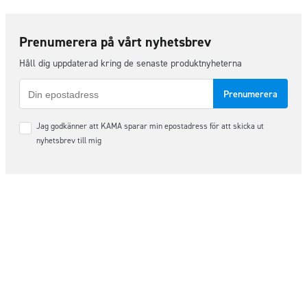
Prenumerera på vårt nyhetsbrev
Håll dig uppdaterad kring de senaste produktnyheterna
E-
post
Samtycke
Jag godkänner att KAMA sparar min epostadress för att skicka ut
*
nyhetsbrev till mig
Följ oss på sociala medier