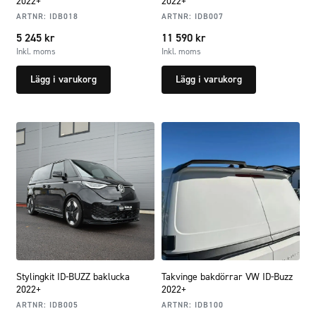
2022+
2022+
ARTNR:
IDB018
ARTNR:
IDB007
5 245
kr
11 590
kr
Inkl. moms
Inkl. moms
Lägg i varukorg
Lägg i varukorg
Stylingkit ID-BUZZ baklucka
Takvinge bakdörrar VW ID-Buzz
2022+
2022+
ARTNR:
IDB005
ARTNR:
IDB100