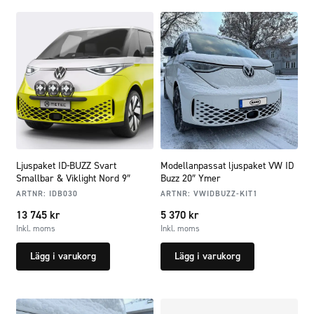
Ljuspaket ID-BUZZ Svart
Modellanpassat ljuspaket VW ID
Smallbar & Viklight Nord 9″
Buzz 20″ Ymer
ARTNR:
IDB030
ARTNR:
VWIDBUZZ-KIT1
13 745
kr
5 370
kr
Inkl. moms
Inkl. moms
Lägg i varukorg
Lägg i varukorg