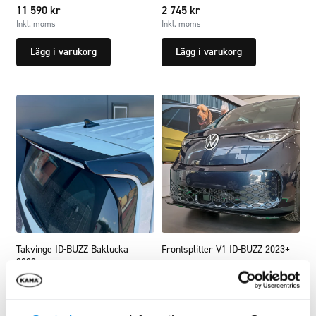
11 590
kr
2 745
kr
Inkl. moms
Inkl. moms
Lägg i varukorg
Lägg i varukorg
Takvinge ID-BUZZ Baklucka
Frontsplitter V1 ID-BUZZ 2023+
2023+
ARTNR:
IDB001
ARTNR:
A-494
3 342,50
kr
2 745
kr
Inkl. moms
Inkl. moms