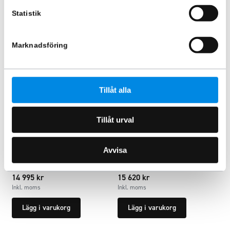
Statistik
Marknadsföring
Tillåt alla
Tillåt urval
Ljuspaket ID-BUZZ Svart Nordic
Ljuspaket ID-BUZZ Svart
Avvisa
bar & Viklight Nord 9″
Smallbar & Viklight Nord 7″
ARTNR:
IDB032
ARTNR:
IDB034
14 995
kr
15 620
kr
Inkl. moms
Inkl. moms
Lägg i varukorg
Lägg i varukorg