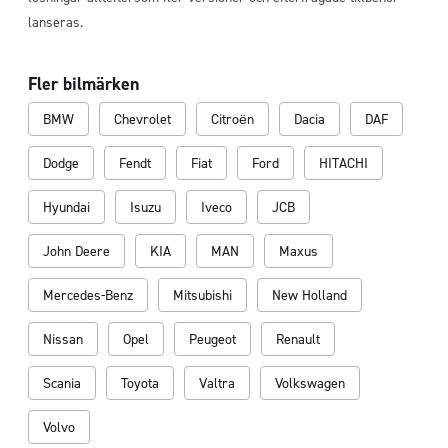
lanseras.
Fler bilmärken
BMW
Chevrolet
Citroën
Dacia
DAF
Dodge
Fendt
Fiat
Ford
HITACHI
Hyundai
Isuzu
Iveco
JCB
John Deere
KIA
MAN
Maxus
Mercedes-Benz
Mitsubishi
New Holland
Nissan
Opel
Peugeot
Renault
Scania
Toyota
Valtra
Volkswagen
Volvo