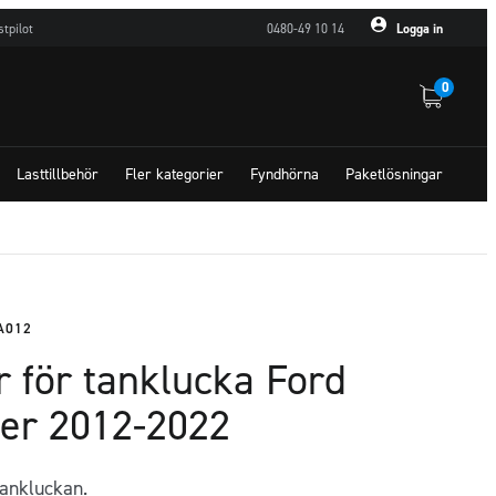
stpilot
0480-49 10 14
Logga in
0
Lasttillbehör
Fler kategorier
Fyndhörna
Paketlösningar
A012
 för tanklucka Ford
er 2012-2022
tankluckan.