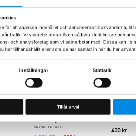
cookies
e för att anpassa innehållet och annonserna till användarna, tillh
vår trafik. Vi vidarebefordrar även sådana identifierare och anna
nnons- och analysföretag som vi samarbetar med. Dessa kan i sin
-19%
har tillhandahållit eller som de har samlat in när du har använt 
Inställningar
Statistik
Tillåt urval
 Ranger
Strålkastarram framlyktor
Nummersky
Ford Ranger 2016-2022
ARTNR:
8884
ARTNR:
FORA013
400
kr