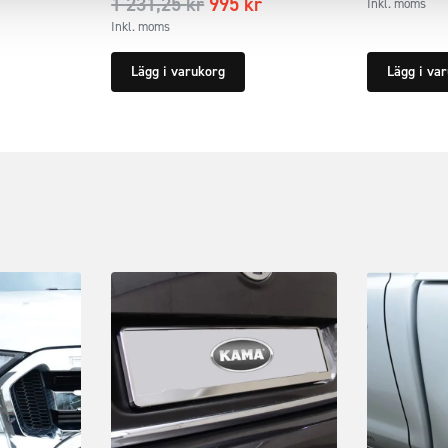
1 231,25
kr
995
kr
Inkl. moms
Inkl. moms
Lägg i varukorg
Lägg i va