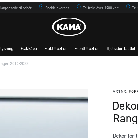
lanpassade tillbehör
Snabb leverans
Fri frakt över 1900 kr *
Tru
lysning
Flakkåpa
Flaktillbehör
Fronttillbehör
Hjulsidor lastbil
anger 2012-2022
ARTNR:
FOR
Dekor
Rang
Dekor för 