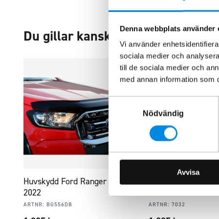
Denna webbplats använder 
Du gillar kanske också…
Vi använder enhetsidentifierar
sociala medier och analysera 
till de sociala medier och a
med annan information som du 
Samtyckesval
Nödvändig
Avvisa
Huvskydd Ford Ranger 2016-
Vindavvisare Ford
2022
2012+
ARTNR:
BG556DB
ARTNR:
7032