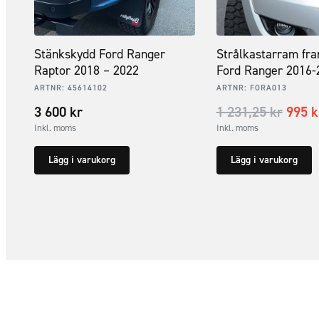
Stänkskydd Ford Ranger
Strålkastarram fra
Raptor 2018 – 2022
Ford Ranger 2016-
ARTNR:
45614102
ARTNR:
FORA013
3 600
kr
1 231,25
kr
995
k
Inkl. moms
Inkl. moms
Lägg i varukorg
Lägg i varukorg