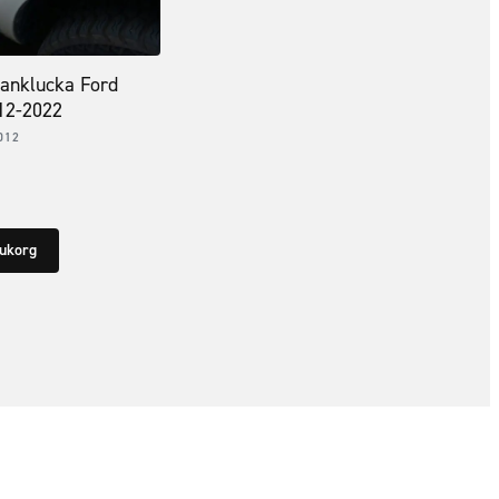
tanklucka Ford
12-2022
012
rukorg