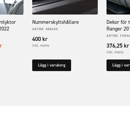
mlyktor
Nummerskyltshållare
Dekor för 
2022
Ranger 20
ARTNR:
888455
ARTNR:
FORA
400
kr
r
376,25
kr
Inkl. moms
Inkl. moms
Lägg i varukorg
Lägg i va