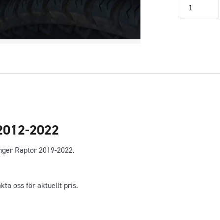
Dekor
för
tanklucka
Ford
Ranger
2012-
2022
mängd
 2012-2022
anger Raptor 2019-2022.
akta oss för aktuellt pris.