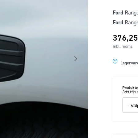
Ford
Rang
Ford
Range
376,2
Inkl. moms
Lagervar
Produkten
(vid köp 