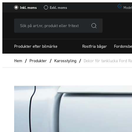
Inkl. moms
Exkl. moms
Model
Sök
på
art.nr,
Produkter efter bilmärke
Rostfria bågar
Fordonsbe
produkt
eller
Hem
/
Produkter
/
Karosstyling
/
Dekor för tanklucka Ford R
fritextSök
efter: