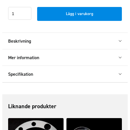
Fälginsats
Lägg i varukorg
8,25x22,5"
bak
mängd
Beskrivning
Mer information
Specifikation
Liknande produkter