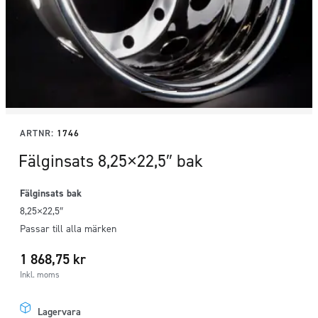
ARTNR:
1746
Fälginsats 8,25×22,5″ bak
Fälginsats bak
8,25×22,5″
Passar till alla märken
1 868,75
kr
Inkl. moms
Lagervara