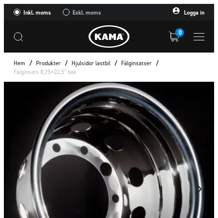
Inkl. moms
Exkl. moms
Logga in
0
Hem
/
Produkter
/
Hjulsidor lastbil
/
Fälginsatser
/
Fälginsats 8,25×22,5″ bak