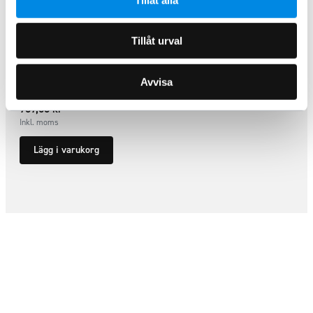
Tillåt urval
Mutterskydd 22,5″ öppet
centrum alufälg
Avvisa
ARTNR:
888090
767,50
kr
Inkl. moms
Lägg i varukorg