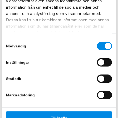
vidarebefordrar även sådana identifierare och annan
information från din enhet till de sociala medier och
annons- och analysföretag som vi samarbetar med.
Dessa kan i sin tur kombinera informationen med annan
information som du har tillhandahållit eller som de har
samlat in när du har använt deras tjänster.
Fälginsats fram och bak Iveco
Fälginsats 6,75×17,5″
Daily
ARTNR:
1755
Samtyckesval
ARTNR:
IVDA16
Nödvändig
1 870
kr
4 115
kr
Inkl. moms
Inkl. moms
Inställningar
Lägg i varukorg
Lägg i varukorg
Statistik
Marknadsföring
Tillåt alla