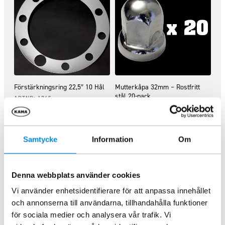
Förstärkningsring 22,5″ 10 Hål
Mutterkåpa 32mm – Rostfritt
stål 20-pack
ARTNR:
1765
ARTNR:
32NCL20P
373,75
kr
561,25
kr
Inkl. moms
Inkl. moms
Samtycke
Information
Om
Lägg i varukorg
Lägg i varukorg
Denna webbplats använder cookies
Vi använder enhetsidentifierare för att anpassa innehållet
och annonserna till användarna, tillhandahålla funktioner
för sociala medier och analysera vår trafik. Vi