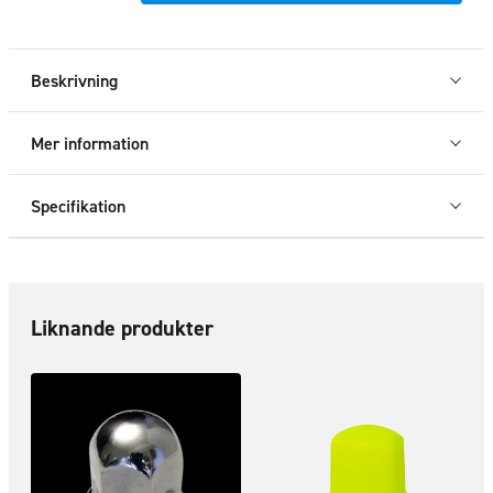
vit,
33mm
mängd
Beskrivning
Mer information
Specifikation
Liknande produkter