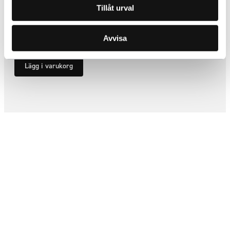
Tillåt urval
Förstärkningsring 22,5″ 10 Hål
ARTNR:
1765
373,75
kr
Avvisa
Inkl. moms
Lägg i varukorg