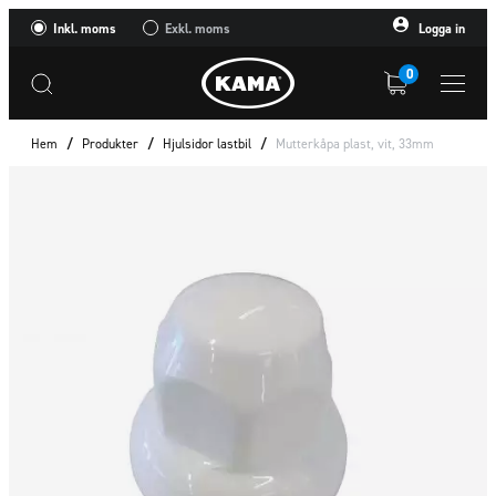
Inkl. moms
Exkl. moms
Logga in
0
Hem
/
Produkter
/
Hjulsidor lastbil
/
Mutterkåpa plast, vit, 33mm