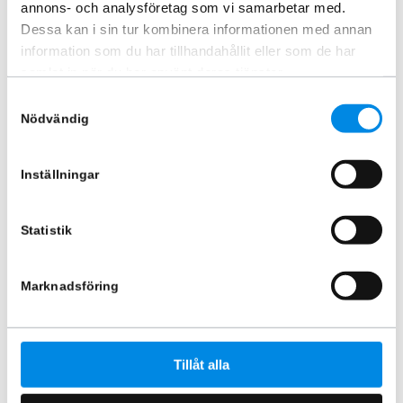
annons- och analysföretag som vi samarbetar med.
Dessa kan i sin tur kombinera informationen med annan
information som du har tillhandahållit eller som de har
Mutterkåpa 33mm – Rostfritt
Hjulkapsel 17,5″ fram
stål 20-pack
samlat in när du har använt deras tjänster.
ARTNR:
1761
ARTNR:
33NCL20P
Samtyckesval
620
kr
561,25
kr
Nödvändig
Inkl. moms
Inkl. moms
Lägg i varukorg
Lägg i varukorg
Inställningar
Statistik
Marknadsföring
Tillåt alla