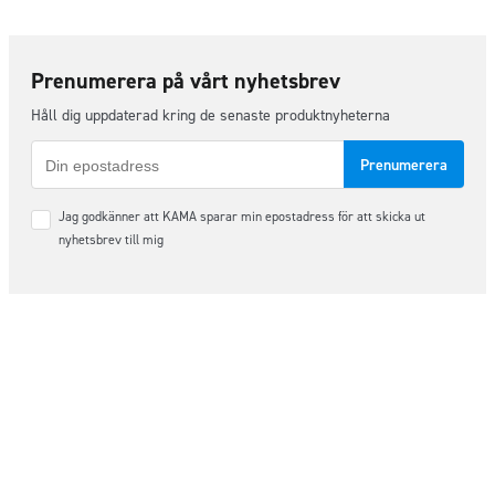
Prenumerera på vårt nyhetsbrev
Håll dig uppdaterad kring de senaste produktnyheterna
E-
post
Samtycke
Jag godkänner att KAMA sparar min epostadress för att skicka ut
*
nyhetsbrev till mig
Följ oss på sociala medier