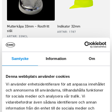
Mutterkåpa 33mm – Rostfritt
Indikator 32mm
stål
ARTNR:
1787
ARTNR:
33NCL
23,75
kr
28,75
kr
Inkl. moms
Inkl. moms
Lägg i varukorg
Lägg i varukorg
Samtycke
Information
Om
Denna webbplats använder cookies
Vi använder enhetsidentifierare för att anpassa innehållet
och annonserna till användarna, tillhandahålla funktioner
för sociala medier och analysera vår trafik. Vi
vidarebefordrar även sådana identifierare och annan
information från din enhet till de sociala medier och