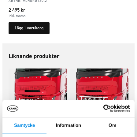
ARTNR:
VLNORD120.2
2 495
kr
Inkl. moms
Lägg i varukorg
Liknande produkter
Samtycke
Information
Om
Frontbåge ECO LED Aero FH 24+
Frontbåge Classic LED Aero FH