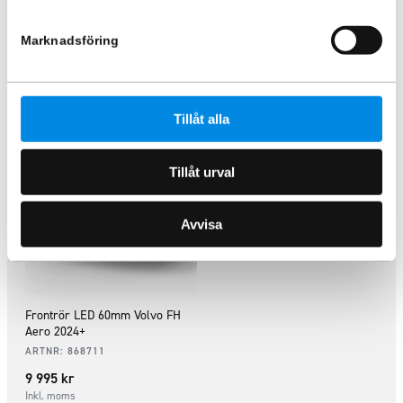
9 995
kr
5 870
kr
Inkl. moms
Inkl. moms
Marknadsföring
Lägg i varukorg
Lägg i varukorg
Tillåt alla
Tillåt urval
Avvisa
Frontrör LED 60mm Volvo FH
Aero 2024+
ARTNR:
868711
9 995
kr
Inkl. moms