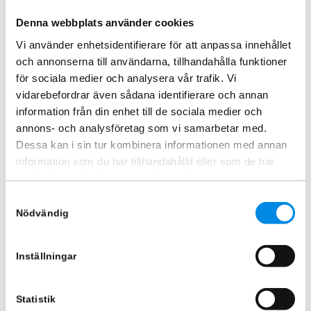
24+
ARTNR:
86872170
ARTNR:
86872370
Denna webbplats använder cookies
8 745
kr
9 370
kr
Inkl. moms
Vi använder enhetsidentifierare för att anpassa innehållet
Inkl. moms
och annonserna till användarna, tillhandahålla funktioner
för sociala medier och analysera vår trafik. Vi
Lägg i varukorg
Lägg i varukorg
vidarebefordrar även sådana identifierare och annan
information från din enhet till de sociala medier och
annons- och analysföretag som vi samarbetar med.
Dessa kan i sin tur kombinera informationen med annan
information som du har tillhandahållit eller som de har
samlat in när du har använt deras tjänster.
Samtyckesval
Nödvändig
Inställningar
Frontrör LED 60mm Svart Volvo
Pärleport Toprör Svart LED
FH Aero 2024+
Volvo FH5
Statistik
ARTNR:
868711S
ARTNR:
868691S