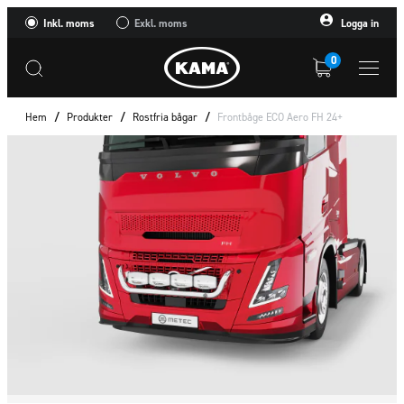
Inkl. moms
Exkl. moms
Logga in
0
Hem
/
Produkter
/
Rostfria bågar
/
Frontbåge ECO Aero FH 24+