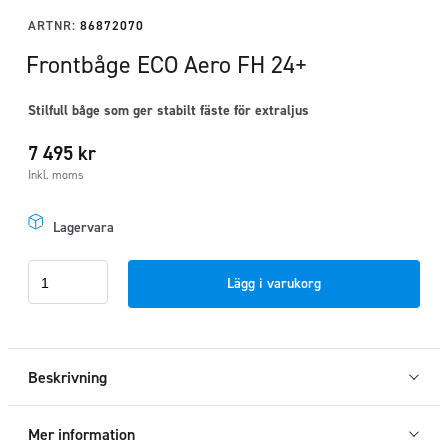
ARTNR:
86872070
Frontbåge ECO Aero FH 24+
Stilfull båge som ger stabilt fäste för extraljus
7 495
kr
Inkl. moms
Lagervara
Frontbåge
Lägg i varukorg
ECO
Aero
FH
24+
Beskrivning
mängd
Mer information