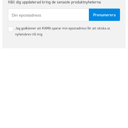
Håll dig uppdaterad kring de senaste produktnyheterna
E-
post
Samtycke
Jag godkänner att KAMA sparar min epostadress för att skicka ut
*
nyhetsbrev till mig
Följ oss på sociala medier
Order & Support
order@kama.nu