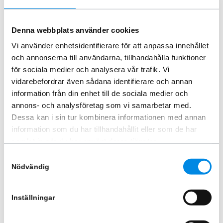
Extraljusbåge Citybar Peugeot
Frontrör Svart Peugeot Expert
Denna webbplats använder cookies
Expert 2024+
2024+
ARTNR:
826385
ARTNR:
826400PE24S
Vi använder enhetsidentifierare för att anpassa innehållet
4 995
kr
5 370
kr
och annonserna till användarna, tillhandahålla funktioner
Inkl. moms
Inkl. moms
för sociala medier och analysera vår trafik. Vi
vidarebefordrar även sådana identifierare och annan
Lägg i varukorg
Lägg i varukorg
information från din enhet till de sociala medier och
annons- och analysföretag som vi samarbetar med.
Dessa kan i sin tur kombinera informationen med annan
information som du har tillhandahållit eller som de har
samlat in när du har använt deras tjänster.
Samtyckesval
Nödvändig
Inställningar