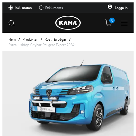
Inkl. moms
Exkl. moms
Logga in
0
Hem
/
Produkter
/
Rostfria bågar
/
Extraljusbåge Citybar Peugeot Expert 2024+