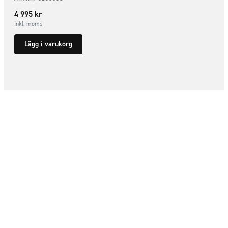
4 995
kr
Inkl. moms
Lägg i varukorg