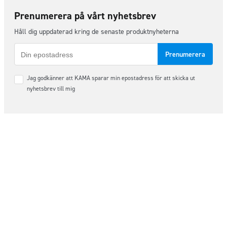
Prenumerera på vårt nyhetsbrev
Håll dig uppdaterad kring de senaste produktnyheterna
E-
post
Samtycke
Jag godkänner att KAMA sparar min epostadress för att skicka ut
*
nyhetsbrev till mig
Följ oss på sociala medier