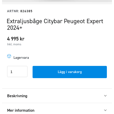
ARTNR:
826385
Extraljusbåge Citybar Peugeot Expert
2024+
4 995
kr
Inkl. moms
Lagervara
Extraljusbåge
Lägg i varukorg
Citybar
Peugeot
Expert
2024+
Beskrivning
mängd
Mer information