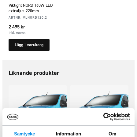
Viklight NORD 160W LED
extraljus 220mm
ARTNR:
VLNORD120.2
2 495
kr
Inkl. moms
Lägg i varukorg
Liknande produkter
Samtycke
Information
Om