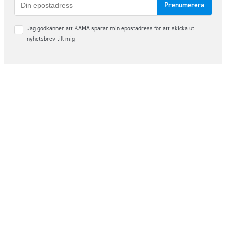
post
Samtycke
Jag godkänner att KAMA sparar min epostadress för att skicka ut
*
nyhetsbrev till mig
Följ oss på sociala medier
Order & Support
order@kama.nu
+46 (0)480 – 49 10 14
Organisationsnummer: