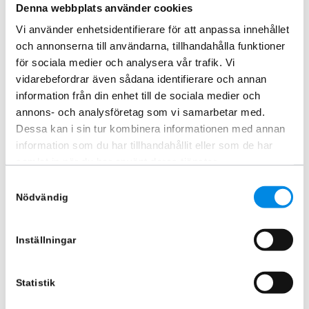
Denna webbplats använder cookies
förstärkningsring
Scania S/R/P/G 17+
ARTNR:
1747PKT
ARTNR:
864518
Vi använder enhetsidentifierare för att anpassa innehållet
och annonserna till användarna, tillhandahålla funktioner
2 117,50
kr
10 870
kr
Inkl. moms
Inkl. moms
för sociala medier och analysera vår trafik. Vi
vidarebefordrar även sådana identifierare och annan
Lägg i varukorg
Lägg i varukorg
information från din enhet till de sociala medier och
annons- och analysföretag som vi samarbetar med.
Dessa kan i sin tur kombinera informationen med annan
information som du har tillhandahållit eller som de har
samlat in när du har använt deras tjänster.
Samtyckesval
Nödvändig
Inställningar
Sidorör Scania 2019+
Statistik
ARTNR:
864573P01