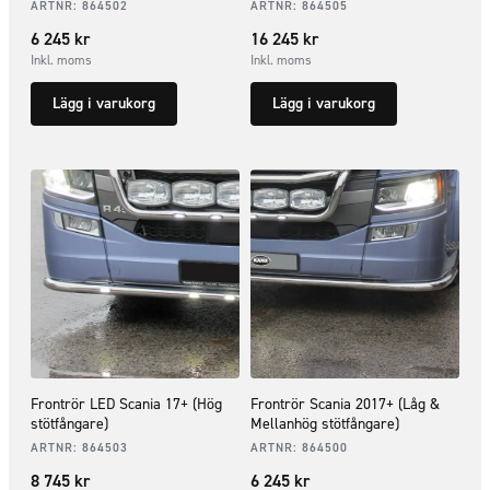
ARTNR:
864502
ARTNR:
864505
6 245
kr
16 245
kr
Inkl. moms
Inkl. moms
Lägg i varukorg
Lägg i varukorg
Frontrör LED Scania 17+ (Hög
Frontrör Scania 2017+ (Låg &
stötfångare)
Mellanhög stötfångare)
ARTNR:
864503
ARTNR:
864500
8 745
kr
6 245
kr