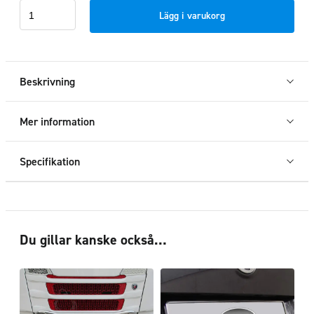
Frontrör
Lägg i varukorg
3-
delat
LED
Scania
Beskrivning
2017+
mängd
Mer information
Specifikation
Du gillar kanske också…