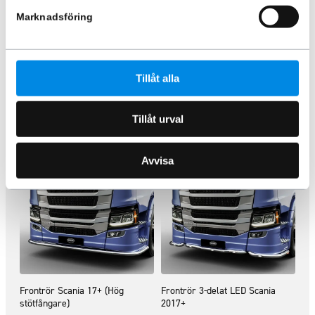
6 245
kr
Marknadsföring
Inkl. moms
Lägg i varukorg
Tillåt alla
Liknande produkter
Tillåt urval
Avvisa
Frontrör Scania 17+ (Hög
Frontrör 3-delat LED Scania
stötfångare)
2017+