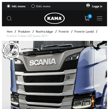
Inkl. moms
Exkl. moms
Logga in
0
Hem
/
Produkter
/
Rostfria bågar
/
Frontrör
/
Frontrör Lastbil
/
Frontrör 3-delat LED Scania 2017+