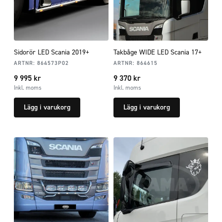
Sidorör LED Scania 2019+
Takbåge WIDE LED Scania 17+
ARTNR:
864573P02
ARTNR:
864615
9 995
kr
9 370
kr
Inkl. moms
Inkl. moms
Lägg i varukorg
Lägg i varukorg