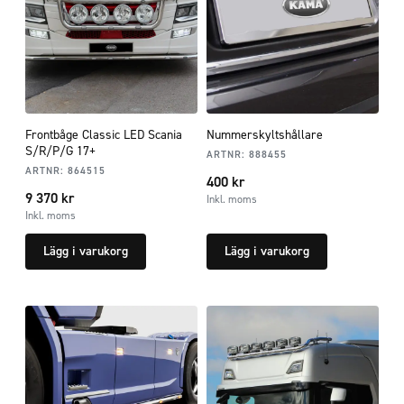
Frontbåge Classic LED Scania
Nummerskyltshållare
S/R/P/G 17+
ARTNR:
888455
ARTNR:
864515
400
kr
9 370
kr
Inkl. moms
Inkl. moms
Lägg i varukorg
Lägg i varukorg