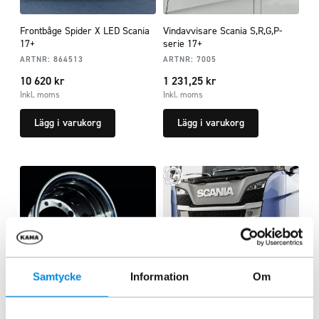
Frontbåge Spider X LED Scania
Vindavvisare Scania S,R,G,P-
17+
serie 17+
ARTNR:
864513
ARTNR:
7005
10 620
kr
1 231,25
kr
Inkl. moms
Inkl. moms
Lägg i varukorg
Lägg i varukorg
Samtycke
Information
Om
Fälginsats 9,00×22,5″ med
Frontbåge City blixtljus LED