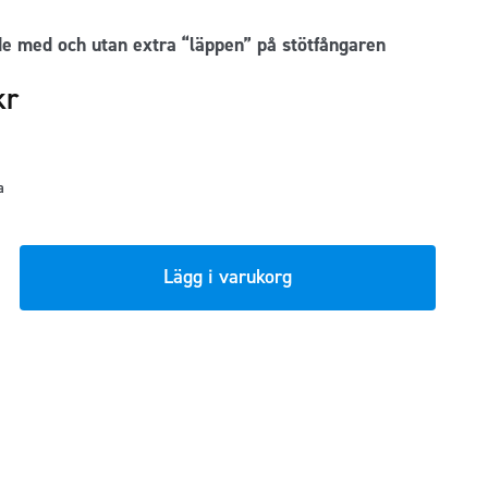
e med och utan extra “läppen” på stötfångaren
kr
a
Lägg i varukorg