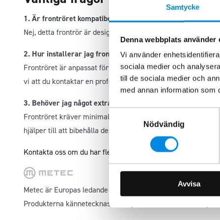
Samtycke
1. Är frontröret kompatibelt med äldre modeller av Volvo 
Nej, detta frontrör är designat specifikt för Volvo FH Aero 
Denna webbplats använder 
2. Hur installerar jag frontröret?
Vi använder enhetsidentifierar
sociala medier och analysera 
Frontröret är anpassat för enkel installation och kommer 
till de sociala medier och a
vi att du kontaktar en professionell installatör.
med annan information som du 
3. Behöver jag något extra underhåll för frontröret?
Samtyckesval
Frontröret kräver minimalt underhåll tack vare det rostfria
Nödvändig
hjälper till att bibehålla den blanka ytan.
Kontakta oss om du har fler frågor kring produkten.
Avvisa
Metec är Europas ledande tillverkare av modellanpassade fo
Produkterna kännetecknas av hög kvalitet och montering ut