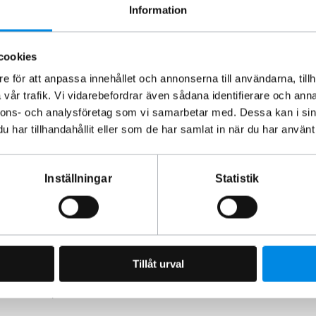
Information
FH?
2024+ och är inte kompatibelt med äldre modeller.
cookies
e för att anpassa innehållet och annonserna till användarna, tillh
vår trafik. Vi vidarebefordrar även sådana identifierare och anna
med en monteringsanvisning. Om du är osäker, rekommenderar
nnons- och analysföretag som vi samarbetar med. Dessa kan i sin
har tillhandahållit eller som de har samlat in när du har använt 
 stålet. Regelbunden rengöring med vatten och mild tvål
Inställningar
Statistik
Tillåt urval
rdonstillbehör sedan 1993.
an åverkan på fordonet.