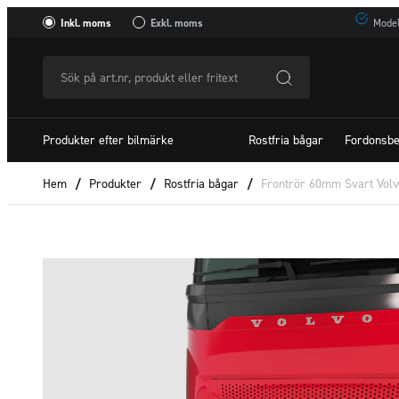
Inkl. moms
Exkl. moms
Model
Sök
på
art.nr,
Produkter efter bilmärke
Rostfria bågar
Fordonsbe
produkt
eller
Hem
/
Produkter
/
Rostfria bågar
/
Frontrör 60mm Svart Vol
fritextSök
efter: