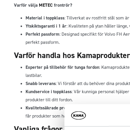
Varför välja
METEC
frontrör?
Material i toppklass
: Tillverkat av rostfritt stål som 
Ytskiktsgaranti i 1 år
: Kvaliteten på ytan håller länge, 
Perfekt passform
: Designad specifikt för Volvo FH Aer
perfekt passform.
Varför handla hos Kamaprodukte
Experter på tillbehör för tunga fordon
: Kamaprodukter 
lastbilar.
Snabb leverans
: Vi förstår att du behöver dina produk
Kundservice i toppklass
: Vår kunniga personal hjälper 
produkter till ditt fordon.
Kvalitetssäkrade produkter
: Vi samarbetar med markn
får produkter som håller högsta standard.
Vanliga frågor