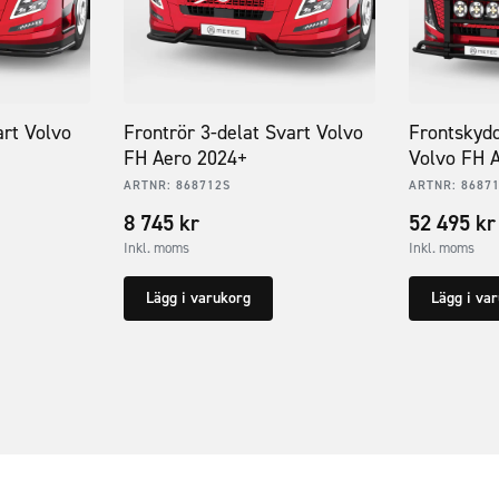
rt Volvo
Frontrör 3-delat Svart Volvo
Frontskydd
FH Aero 2024+
Volvo FH 
ARTNR:
868712S
ARTNR:
8687
8 745
kr
52 495
kr
Inkl. moms
Inkl. moms
Lägg i varukorg
Lägg i va