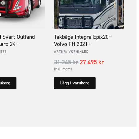
 Svart Outland
Takbåge Integra Epix20+
Aero 24+
Volvo FH 2021+
1571
ARTNR:
VOFHINLED
31 245
kr
27 495
kr
Inkl. moms
rukorg
Lägg i varukorg