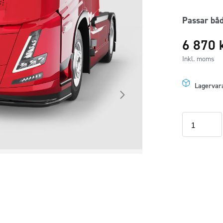
Passar båd
6 870
Inkl. moms
Lagervar
Frontrör
60mm
Svart
Volvo
FH
Aero
2024+
mängd