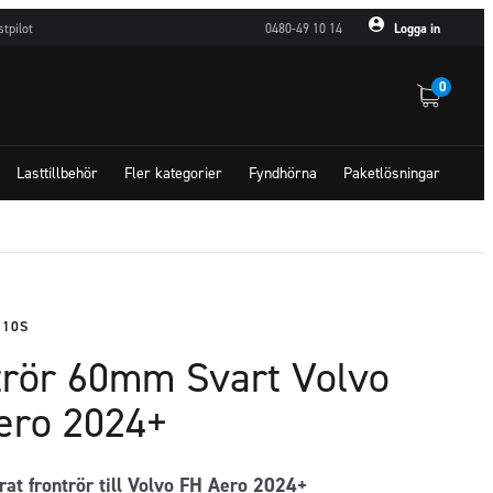
stpilot
0480-49 10 14
Logga in
0
Lasttillbehör
Fler kategorier
Fyndhörna
Paketlösningar
710S
trör 60mm Svart Volvo
ero 2024+
rat frontrör till Volvo FH Aero 2024+