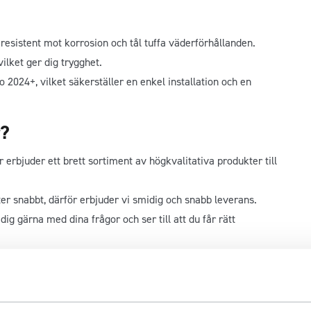
är resistent mot korrosion och tål tuffa väderförhållanden.
vilket ger dig trygghet.
o 2024+, vilket säkerställer en enkel installation och en
r?
erbjuder ett brett sortiment av högkvalitativa produkter till
ter snabbt, därför erbjuder vi smidig och snabb leverans.
dig gärna med dina frågor och ser till att du får rätt
adsledande tillverkare som METEC, vilket garanterar att du