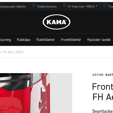
lanpassade tillbehör
Snabb leverans
Fri frakt över 1900 kr *
Tru
lysning
Flakkåpa
Flaktillbehör
Fronttillbehör
Hjulsidor lastbil
vo FH Aero 2024+
ARTNR:
868
Fron
FH A
Svartlacke