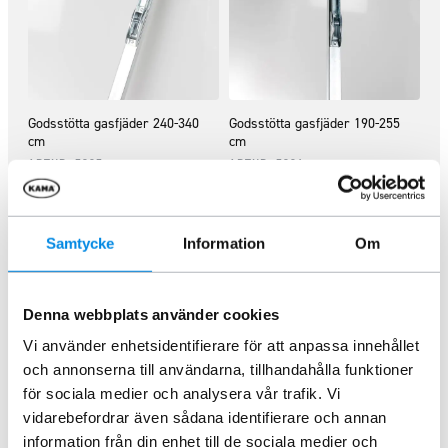
Godsstötta gasfjäder 240-340
Godsstötta gasfjäder 190-255
cm
cm
ARTNR:
7097
ARTNR:
7096
1 411,25
kr
1 411,25
kr
Inkl. moms
Inkl. moms
Samtycke
Information
Om
Lägg i varukorg
Lägg i varukorg
Denna webbplats använder cookies
Vi använder enhetsidentifierare för att anpassa innehållet
och annonserna till användarna, tillhandahålla funktioner
för sociala medier och analysera vår trafik. Vi
vidarebefordrar även sådana identifierare och annan
information från din enhet till de sociala medier och