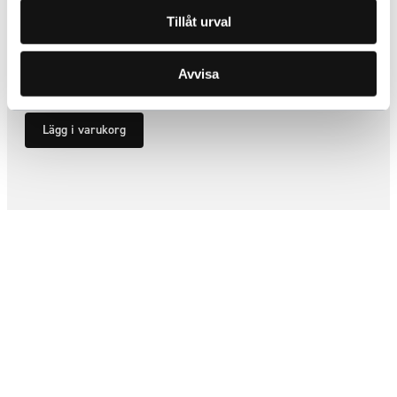
Tillåt urval
Godsstötta fjäder 240-340 cm
ARTNR:
7095
Avvisa
1 218,75
kr
Inkl. moms
Lägg i varukorg