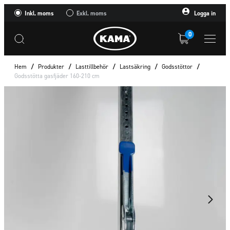
Inkl. moms
Exkl. moms
Logga in
0
Hem
/
Produkter
/
Lasttillbehör
/
Lastsäkring
/
Godsstöttor
/
Godsstötta gasfjäder 160-210 cm