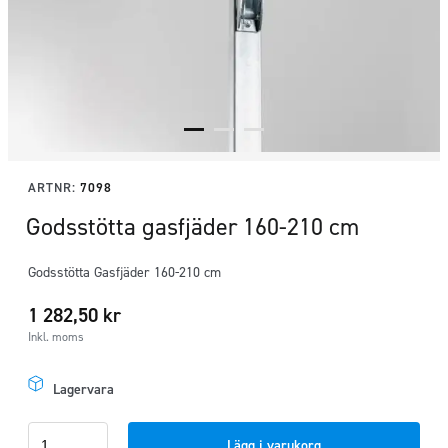
ARTNR:
7098
Godsstötta gasfjäder 160-210 cm
Godsstötta Gasfjäder 160-210 cm
1 282,50
kr
Inkl. moms
Lagervara
Godsstötta
Lägg i varukorg