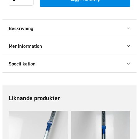
gasfjäder
160-
210
cm
Beskrivning
mängd
Mer information
Specifikation
Liknande produkter