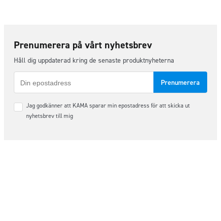
Prenumerera på vårt nyhetsbrev
Håll dig uppdaterad kring de senaste produktnyheterna
E-
post
Samtycke
Jag godkänner att KAMA sparar min epostadress för att skicka ut
*
nyhetsbrev till mig
Följ oss på sociala medier