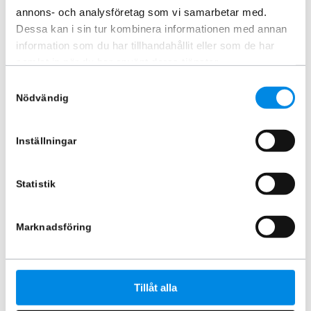
annons- och analysföretag som vi samarbetar med.
Dessa kan i sin tur kombinera informationen med annan
information som du har tillhandahållit eller som de har
Godsstötta gasfjäder 160-210
Godsstötta fjäder 195-255 cm
samlat in när du har använt deras tjänster.
cm
ARTNR:
7094
Samtyckesval
ARTNR:
7098
1 282,50
kr
Nödvändig
1 282,50
kr
Inkl. moms
Inkl. moms
Inställningar
Lägg i varukorg
Lägg i varukorg
Statistik
Marknadsföring
Tillåt alla