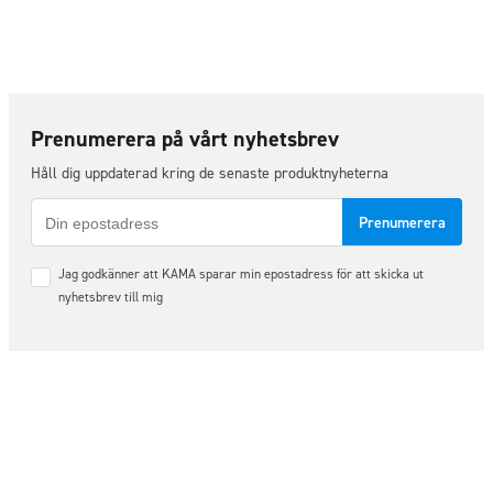
Prenumerera på vårt nyhetsbrev
Håll dig uppdaterad kring de senaste produktnyheterna
E-
post
Samtycke
Jag godkänner att KAMA sparar min epostadress för att skicka ut
*
nyhetsbrev till mig
Följ oss på sociala medier