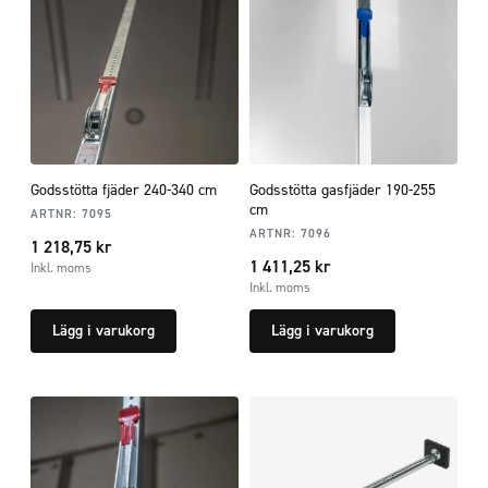
Godsstötta fjäder 240-340 cm
Godsstötta gasfjäder 190-255
cm
ARTNR:
7095
ARTNR:
7096
1 218,75
kr
1 411,25
kr
Inkl. moms
Inkl. moms
Lägg i varukorg
Lägg i varukorg