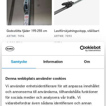
Godsstötta fjäder 195-255 cm
Lastförskjutningsstopp, ställbart
ARTNR:
7094
ARTNR:
7093
1 282,50
kr
935
kr
Inkl. moms
Inkl. moms
Lägg i varukorg
Lägg i varukorg
Samtycke
Information
Om
Liknande produkter
Denna webbplats använder cookies
Vi använder enhetsidentifierare för att anpassa innehållet
och annonserna till användarna, tillhandahålla funktioner
för sociala medier och analysera vår trafik. Vi
vidarebefordrar även sådana identifierare och annan