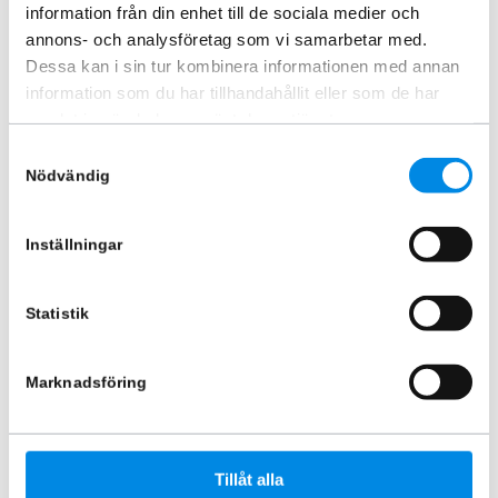
information från din enhet till de sociala medier och
annons- och analysföretag som vi samarbetar med.
Dessa kan i sin tur kombinera informationen med annan
information som du har tillhandahållit eller som de har
samlat in när du har använt deras tjänster.
Samtyckesval
Godsstötta gasfjäder 240-340
Godsstötta fjäder 195-255 cm
cm
Nödvändig
ARTNR:
7094
ARTNR:
7097
1 282,50
kr
1 411,25
kr
Inkl. moms
Inställningar
Inkl. moms
Lägg i varukorg
Lägg i varukorg
Statistik
Marknadsföring
Tillåt alla