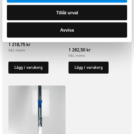
Tillåt urval
Godsstötta fjäder 240-340 cm
Godsstötta gasfjäder 160-210
Avvisa
cm
ARTNR:
7095
ARTNR:
7098
1 218,75
kr
1 282,50
kr
Inkl. moms
Inkl. moms
Lägg i varukorg
Lägg i varukorg