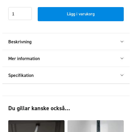
Godsstötta
Lägg i varukorg
gasfjäder
240-
340
cm
Beskrivning
mängd
Mer information
Specifikation
Du gillar kanske också…