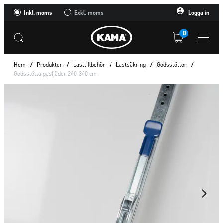
Inkl. moms
Exkl. moms
Logga in
0
Hem
/
Produkter
/
Lasttillbehör
/
Lastsäkring
/
Godsstöttor
/
Godsstötta gasfjäder 240-340 cm