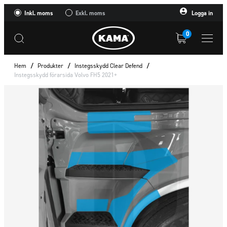
Inkl. moms
Exkl. moms
Logga in
0
Hem
/
Produkter
/
Instegsskydd Clear Defend
/
Instegsskydd förarsida Volvo FH5 2021+