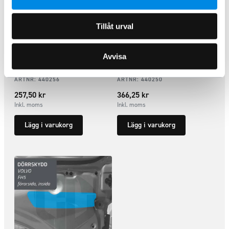
Tillåt urval
Avvisa
Tankpåfyllningsskydd Volvo FH
Handtagsskydd båda dörrarna
/ FM 2021+
Volvo FH 2013+
ARTNR:
440256
ARTNR:
440250
257,50
kr
366,25
kr
Inkl. moms
Inkl. moms
Lägg i varukorg
Lägg i varukorg