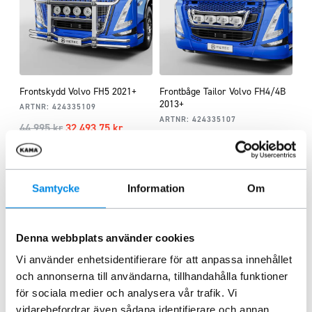
Frontskydd Volvo FH5 2021+
Frontbåge Tailor Volvo FH4/4B
2013+
ARTNR:
424335109
ARTNR:
424335107
44 995
kr
32 493,75
kr
9 995
kr
Inkl. moms
Inkl. moms
Lägg i varukorg
Lägg i varukorg
Samtycke
Information
Om
Denna webbplats använder cookies
Liknande produkter
Vi använder enhetsidentifierare för att anpassa innehållet
och annonserna till användarna, tillhandahålla funktioner
för sociala medier och analysera vår trafik. Vi
vidarebefordrar även sådana identifierare och annan