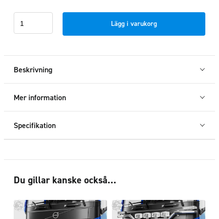
Instegsskydd
Lägg i varukorg
förarsida
Volvo
FH5
2021+
Beskrivning
mängd
Mer information
Specifikation
Du gillar kanske också…