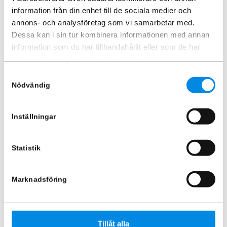
information från din enhet till de sociala medier och
annons- och analysföretag som vi samarbetar med.
Dessa kan i sin tur kombinera informationen med annan
information som du har tillhandahållit eller som de har
samlat in när du har använt deras tjänster.
Samtyckesval
Strålkastarskydd till Volvo FH5
Instegsskydd förarsida Volvo
Nödvändig
Clear
FH5 2021+
ARTNR:
440410
ARTNR:
440203
1 668,75
kr
1 797,50
kr
Inställningar
Inkl. moms
Inkl. moms
Lägg i varukorg
Lägg i varukorg
Statistik
Marknadsföring
Tillåt alla