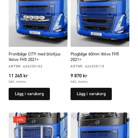
Frontbåge CITY med blixtljus
Plogbåge 60mm Volvo FH5
Volvo FH5 2021+
2021+
ARTNR:
424335102
ARTNR:
424335115
11 245
kr
9 870
kr
Inkl. moms
Inkl. moms
Lägg i varukorg
Lägg i varukorg
-28%