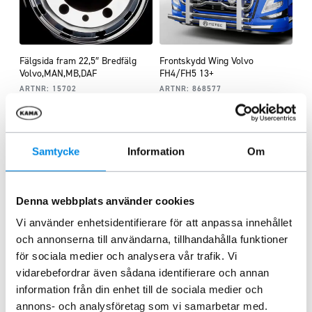
Fälgsida fram 22,5″ Bredfälg
Frontskydd Wing Volvo
Volvo,MAN,MB,DAF
FH4/FH5 13+
ARTNR:
15702
ARTNR:
868577
1 153,75
kr
44 933,75
kr
26 868,75
kr
Inkl. moms
Inkl. moms
Lägg i varukorg
Lägg i varukorg
Samtycke
Information
Om
Denna webbplats använder cookies
Vi använder enhetsidentifierare för att anpassa innehållet
och annonserna till användarna, tillhandahålla funktioner
för sociala medier och analysera vår trafik. Vi
vidarebefordrar även sådana identifierare och annan
information från din enhet till de sociala medier och
annons- och analysföretag som vi samarbetar med.