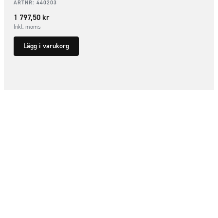
ARTNR:
440203
1 797,50
kr
Inkl. moms
Lägg i varukorg