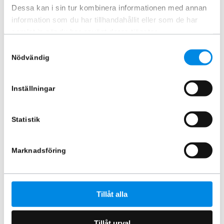
Dessa kan i sin tur kombinera informationen med annan
information som du har tillhandahållit eller som de har
Nummerskyltshållare
samlat in när du har använt deras tjänster.
ARTNR:
888455
400
kr
Samtyckesval
Nödvändig
Inkl. moms
Lägg i varukorg
Inställningar
Statistik
Liknande produkter
Marknadsföring
Tillåt alla
Tillåt urval