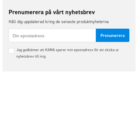
Prenumerera på vårt nyhetsbrev
Håll dig uppdaterad kring de senaste produktnyheterna
E-
post
Samtycke
Jag godkänner att KAMA sparar min epostadress för att skicka ut
*
nyhetsbrev till mig
Följ oss på sociala medier