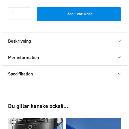
Instegsskydd
Lägg i varukorg
passagerarsida
Volvo
FH4
2013
Beskrivning
-
2020
Mer information
mängd
Specifikation
Du gillar kanske också…