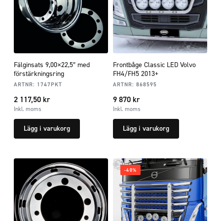
Fälginsats 9,00×22,5″ med
Frontbåge Classic LED Volvo
förstärkningsring
FH4/FH5 2013+
ARTNR:
1747PKT
ARTNR:
868595
2 117,50
kr
9 870
kr
Inkl. moms
Inkl. moms
Lägg i varukorg
Lägg i varukorg
-40%