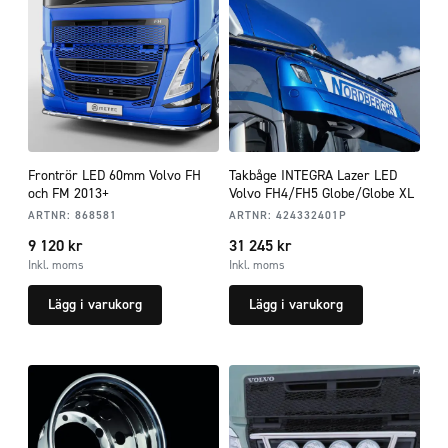
Frontrör LED 60mm Volvo FH
Takbåge INTEGRA Lazer LED
och FM 2013+
Volvo FH4/FH5 Globe/Globe XL
ARTNR:
868581
ARTNR:
424332401P
9 120
kr
31 245
kr
Inkl. moms
Inkl. moms
Lägg i varukorg
Lägg i varukorg