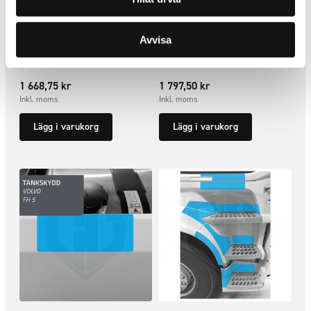
Strålkastarskydd till Volvo FH5
Instegsskydd passagerarsida
Avvisa
Smoke
Volvo FH5 2021+
ARTNR:
440411
ARTNR:
440204
1 668,75
kr
1 797,50
kr
Inkl. moms
Inkl. moms
Lägg i varukorg
Lägg i varukorg