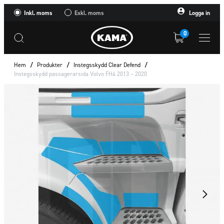
Inkl. moms
Exkl. moms
Logga in
0
Hem
/
Produkter
/
Instegsskydd Clear Defend
/
Instegsskydd passagerarsida Volvo FH4 2013 – 2020