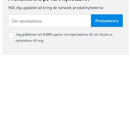
Håll dig uppdaterad kring de senaste produktnyheterna
E-
post
Samtycke
Jag godkänner att KAMA sparar min epostadress för att skicka ut
*
nyhetsbrev till mig
Följ oss på sociala medier
Order & Support