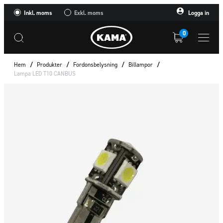
Inkl. moms
Exkl. moms
Logga in
0
Hem
/
Produkter
/
Fordonsbelysning
/
Billampor
/
Lampa LED T10 CANBUS