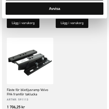
ARTNR:
42010
ARTNR:
265-5910
553,75
kr
5 745
kr
Avvisa
Inkl. moms
Inkl. moms
Lägg i varukorg
Lägg i varukorg
Fäste för blixtljusramp Volvo
FH4 framför taklucka
ARTNR:
591113
1 706,25
kr