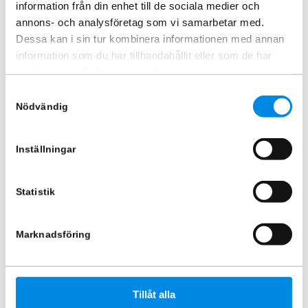
information från din enhet till de sociala medier och
annons- och analysföretag som vi samarbetar med.
Dessa kan i sin tur kombinera informationen med annan
information som du har tillhandahållit eller som de har
samlat in när du har använt deras tjänster.
Gasdämpare MountainTop
Rolltop MountainTop (Svart)
Samtyckesval
Flacklock Dubbelhytt
Maxus T90 2023+
Nödvändig
ARTNR:
527040
ARTNR:
4343811
921,25
kr
23 663,75
kr
Inställningar
Inkl. moms
Inkl. moms
Lägg i varukorg
Lägg i varukorg
Statistik
Marknadsföring
-52%
Tillåt alla