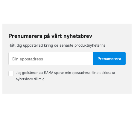
Prenumerera på vårt nyhetsbrev
Håll dig uppdaterad kring de senaste produktnyheterna
E-
post
Samtycke
Jag godkänner att KAMA sparar min epostadress för att skicka ut
*
nyhetsbrev till mig
Följ oss på sociala medier