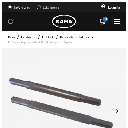
Inkl. moms
Exkl. moms
Logga in
0
Hem
/
Produkter
/
Flaklock
/
Reservdelar flaklock
/
Mountaintop sprintar till flakgångjärn, 2-pack