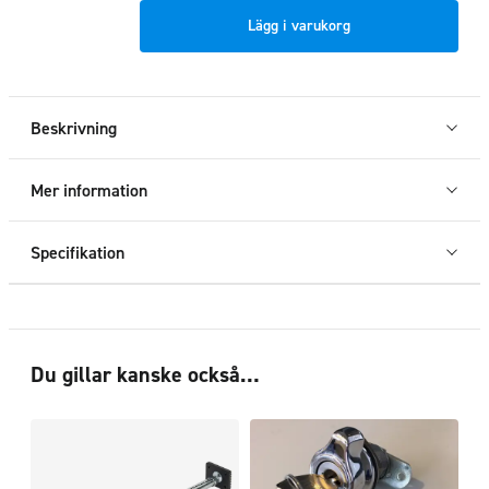
Mountaintop
Lägg i varukorg
sprintar
till
flakgångjärn,
2-
Beskrivning
pack
mängd
Mer information
Specifikation
Du gillar kanske också…