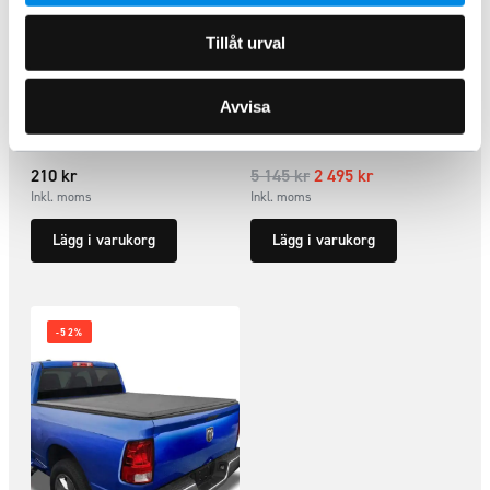
Tillåt urval
Skyddshatt till låscylinder
Flaklock FlexTop Soft Toyota
Avvisa
Mountaintop
Hilux X-cab 06-15
ARTNR:
3250
ARTNR:
303374
210
kr
5 145
kr
2 495
kr
Inkl. moms
Inkl. moms
Lägg i varukorg
Lägg i varukorg
-52%