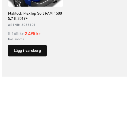
Flaklock FlexTop Soft RAM 1500
5,7 ft 2019+
ARTNR:
3033101
5 145
kr
2 495
kr
Inkl. moms
Lägg i varukorg