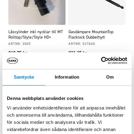
Låscylinder inkl nycklar till MT
Gasdämpare MountainTop
Rolltop/Style/Style HD+
Flacklock Dubbelhytt
ARTNR:
3005
ARTNR:
527040
818,75
kr
921,25
kr
Inkl. moms
Inkl. moms
Lägg i varukorg
Lägg i varukorg
Samtycke
Information
Om
Liknande produkter
Denna webbplats använder cookies
Vi använder enhetsidentifierare för att anpassa innehållet
och annonserna till användarna, tillhandahålla funktioner
för sociala medier och analysera vår trafik. Vi
vidarebefordrar även sådana identifierare och annan