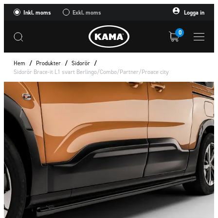
Inkl. moms
Exkl. moms
Logga in
0
Hem
/
Produkter
/
Sidorör
/
Sidorör Brace-it L1 svart Berlingo/Combo/Partner/Proace city