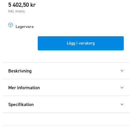
5 402,50
kr
Inkl. moms
Lagervara
Sidorör
Lägg i varukorg
Brace-
it
L1
svart
Beskrivning
Berlingo/Combo/Partner/Proace
city
Mer information
mängd
Specifikation