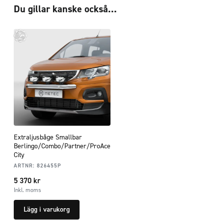
Du gillar kanske också…
Extraljusbåge Smallbar
Berlingo/Combo/Partner/ProAce
City
ARTNR:
826455P
5 370
kr
Inkl. moms
Lägg i varukorg