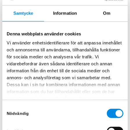
Samtycke
Information
Om
Denna webbplats använder cookies
Lastkorg tak Peugeot Partner
L1 2019+
Vi använder enhetsidentifierare för att anpassa innehållet
ARTNR:
424263409
och annonserna till användarna, tillhandahålla funktioner
för sociala medier och analysera vår trafik. Vi
12 350
kr
Inkl. moms
vidarebefordrar även sådana identifierare och annan
information från din enhet till de sociala medier och
Lägg i varukorg
annons- och analysföretag som vi samarbetar med.
Dessa kan i sin tur kombinera informationen med annan
information som du har tillhandahållit eller som de har
samlat in när du har använt deras tjänster.
Samtyckesval
Nödvändig