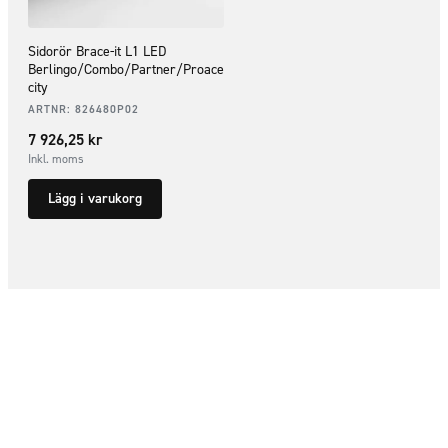
Sidorör Brace-it L1 LED
Berlingo/Combo/Partner/Proace
city
ARTNR:
826480P02
7 926,25
kr
Inkl. moms
Lägg i varukorg