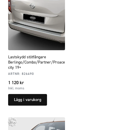
Lastskydd stötfångare
Berlingo/Combo/Partner/Proace
city 19+
ARTNR:
826490
1 120
kr
Inkl. moms
Lägg i varukorg