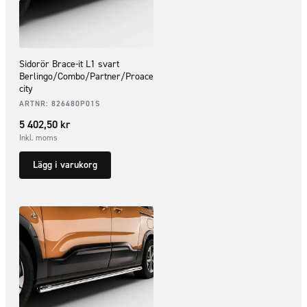
Sidorör Brace-it L1 svart
Berlingo/Combo/Partner/Proace
city
ARTNR:
826480P01S
5 402,50
kr
Inkl. moms
Lägg i varukorg