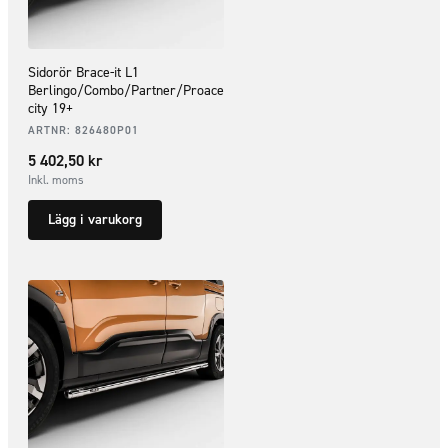
Sidorör Brace-it L1
Berlingo/Combo/Partner/Proace
city 19+
ARTNR:
826480P01
5 402,50
kr
Inkl. moms
Lägg i varukorg