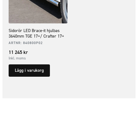
Sidorör LED Brace-it hjulbas
3640mm TGE 17+/ Crafter 17+
ARTNR:
840800P02
11 245
kr
Inkl. moms
Lägg i varukorg