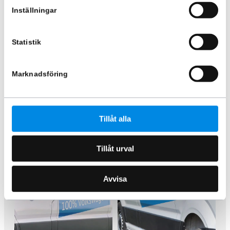
Inställningar
Statistik
Marknadsföring
Sidorör L2 VW Crafter/ MAN
Sidorör LED hjulbas 4490mm
TGE 17+
svarta TGE 17+/ Crafter 17+
ARTNR:
840820
ARTNR:
840800P04S
Tillåt alla
6 998,75
kr
5 745
kr
10 745
kr
9 495
kr
Inkl. moms
Inkl. moms
Tillåt urval
Lägg i varukorg
Lägg i varukorg
Avvisa