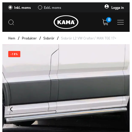
Inkl. moms
Exkl. moms
Logga in
0
Hem
/
Produkter
/
Sidorör
/
Sidorör L2 VW Crafter/ MAN TGE 17+
-18%