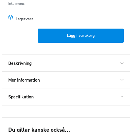
Inkl. moms
Lagervara
Sidorör
Lägg i varukorg
L2
VW
Crafter/
MAN
Beskrivning
TGE
17+
Mer information
mängd
Specifikation
Du gillar kanske också…