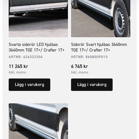
Svarta sidorör LED hjulbas
Sidorör Svart hjulbas 3640mm
3640mm TGE 17+/ Crafter 17+
TGE 17+/ Crafter 17+
ARTNR:
424322204
ARTNR:
840800P01S
11 245
kr
6 745
kr
Inkl. moms
Inkl. moms
Lägg i varukorg
Lägg i varukorg