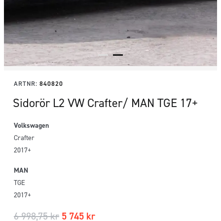
ARTNR:
840820
Sidorör L2 VW Crafter/ MAN TGE 17+
Volkswagen
Crafter
2017+
MAN
TGE
2017+
6 998,75
kr
5 745
kr