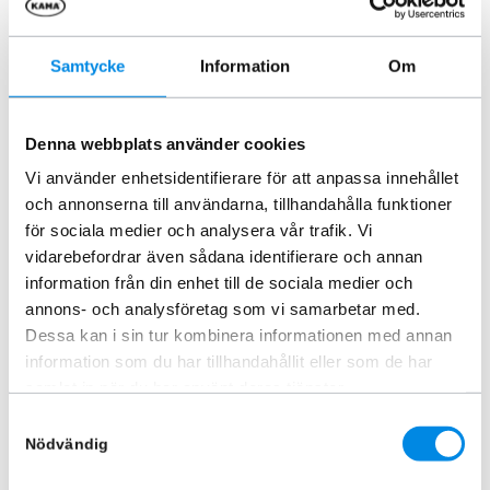
Samtycke
Information
Om
Denna webbplats använder cookies
Extraljusbåge Smallbar VW
Vi använder enhetsidentifierare för att anpassa innehållet
Crafter/MAN TGE 2017+
och annonserna till användarna, tillhandahålla funktioner
ARTNR:
840776
för sociala medier och analysera vår trafik. Vi
3 745
kr
vidarebefordrar även sådana identifierare och annan
Inkl. moms
information från din enhet till de sociala medier och
annons- och analysföretag som vi samarbetar med.
Lägg i varukorg
Dessa kan i sin tur kombinera informationen med annan
information som du har tillhandahållit eller som de har
samlat in när du har använt deras tjänster.
Liknande produkter
Samtyckesval
Nödvändig
-18%
-12%