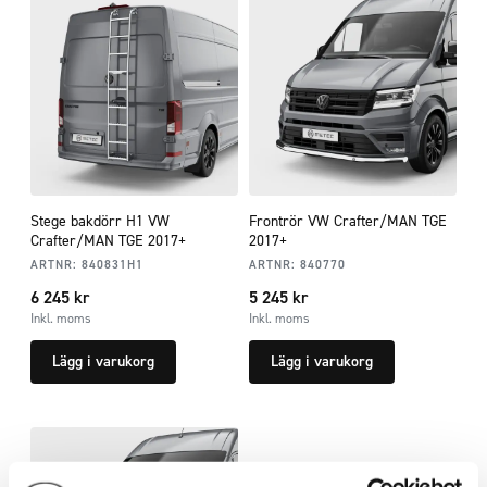
Stege bakdörr H1 VW
Frontrör VW Crafter/MAN TGE
Crafter/MAN TGE 2017+
2017+
ARTNR:
840831H1
ARTNR:
840770
6 245
kr
5 245
kr
Inkl. moms
Inkl. moms
Lägg i varukorg
Lägg i varukorg