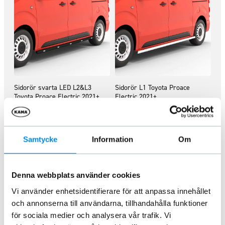
Sidorör svarta LED L2&L3
Sidorör L1 Toyota Proace
Toyota Proace Electric 2021+
Electric 2021+
ARTNR:
424PE207
ARTNR:
424PE200
9 007,50
kr
5 660
kr
Inkl. moms
Inkl. moms
Samtycke
Information
Om
Lägg i varukorg
Lägg i varukorg
Denna webbplats använder cookies
Vi använder enhetsidentifierare för att anpassa innehållet
och annonserna till användarna, tillhandahålla funktioner
för sociala medier och analysera vår trafik. Vi