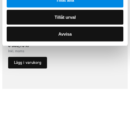
Tillåt alla
Tillåt urval
Sidorör L1 LED Toyota Proace
Electric 2021+
Avvisa
ARTNR:
424PE202
8 363,75
kr
Inkl. moms
Lägg i varukorg