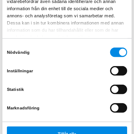
vidarebefordrar även sådana identifierare och annan
information från din enhet till de sociala medier och
annons- och analysföretag som vi samarbetar med.
Dessa kan i sin tur kombinera informationen med annan
information som du har tillhandahållit eller som de har
samlat in när du har använt deras tjänster.
Sidorör svarta L1 LED Toyota
Sidorör svarta L1 Toyota Proace
Proace Electric 2021+
Electric 2021+
Samtyckesval
ARTNR:
424PE203
ARTNR:
424PE201
Nödvändig
9 651,25
kr
5 660
kr
Inkl. moms
Inkl. moms
Inställningar
Lägg i varukorg
Lägg i varukorg
Statistik
Marknadsföring