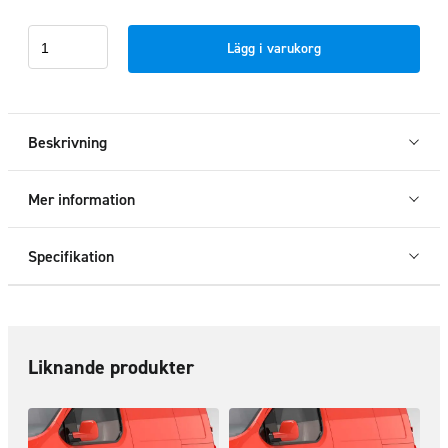
Sidorör
Lägg i varukorg
LED
L2&L3
Toyota
Proace
Beskrivning
Electric
2021+
Mer information
mängd
Specifikation
Liknande produkter