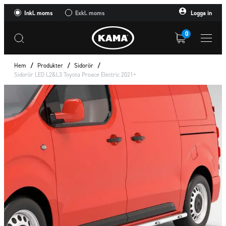
Inkl. moms
Exkl. moms
Logga in
0
Hem
/
Produkter
/
Sidorör
/
Sidorör LED L2&L3 Toyota Proace Electric 2021+