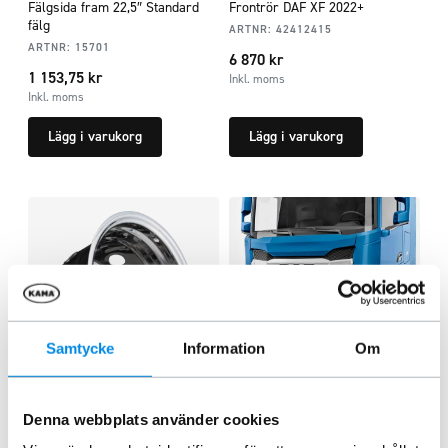
Fälgsida fram 22,5″ Standard
Frontrör DAF XF 2022+
fälg
ARTNR:
42412415
ARTNR:
15701
6 870
kr
1 153,75
kr
Inkl. moms
Inkl. moms
Lägg i varukorg
Lägg i varukorg
Samtycke
Information
Om
Fälginsats 9,00×22,5″ bak
Frontrör med led DAF XF 2022+
Denna webbplats använder cookies
ARTNR:
1747
ARTNR:
42412416