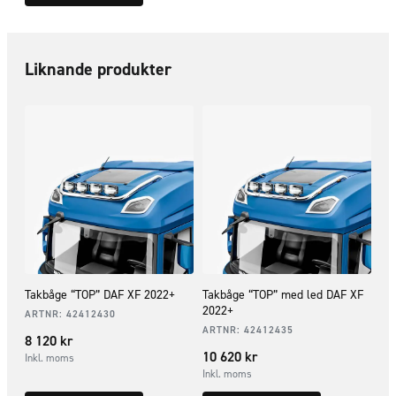
Liknande produkter
Takbåge “TOP” DAF XF 2022+
Takbåge “TOP” med led DAF XF
2022+
ARTNR:
42412430
ARTNR:
42412435
8 120
kr
10 620
kr
Inkl. moms
Inkl. moms