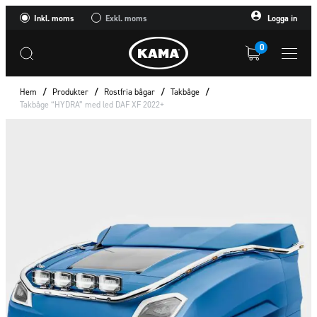
Inkl. moms
Exkl. moms
Logga in
0
Hem
/
Produkter
/
Rostfria bågar
/
Takbåge
/
Takbåge “HYDRA” med led DAF XF 2022+