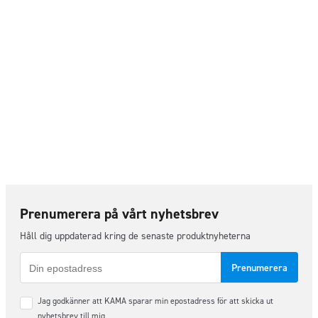
Prenumerera på vårt nyhetsbrev
Håll dig uppdaterad kring de senaste produktnyheterna
E-
post
Samtycke
Jag godkänner att KAMA sparar min epostadress för att skicka ut
*
nyhetsbrev till mig