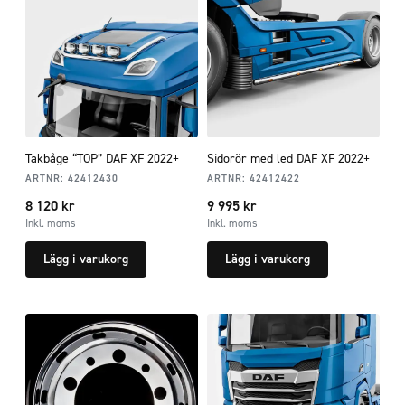
Takbåge “TOP” DAF XF 2022+
Sidorör med led DAF XF 2022+
ARTNR:
42412430
ARTNR:
42412422
8 120
kr
9 995
kr
Inkl. moms
Inkl. moms
Lägg i varukorg
Lägg i varukorg