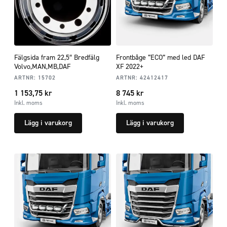
Fälgsida fram 22,5″ Bredfälg
Frontbåge “ECO” med led DAF
Volvo,MAN,MB,DAF
XF 2022+
ARTNR:
15702
ARTNR:
42412417
1 153,75
kr
8 745
kr
Inkl. moms
Inkl. moms
Lägg i varukorg
Lägg i varukorg