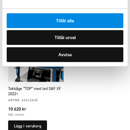
Lägg i varukorg
Lägg i varukorg
Tillåt alla
Tillåt urval
Avvisa
Takbåge “TOP” med led DAF XF
2022+
ARTNR:
42412435
10 620
kr
Inkl. moms
Lägg i varukorg