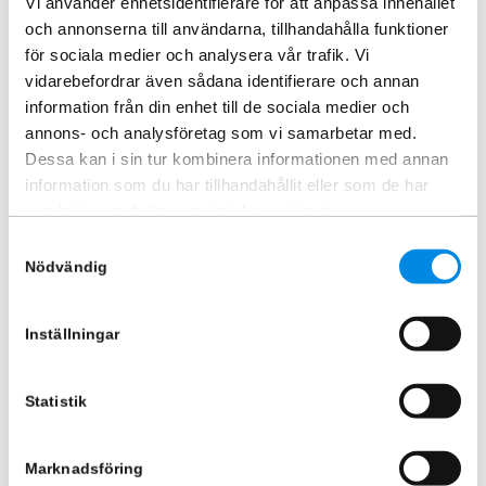
Vi använder enhetsidentifierare för att anpassa innehållet
1 868,75
kr
8 745
kr
och annonserna till användarna, tillhandahålla funktioner
Inkl. moms
Inkl. moms
för sociala medier och analysera vår trafik. Vi
Lägg i varukorg
Lägg i varukorg
vidarebefordrar även sådana identifierare och annan
information från din enhet till de sociala medier och
annons- och analysföretag som vi samarbetar med.
Dessa kan i sin tur kombinera informationen med annan
information som du har tillhandahållit eller som de har
samlat in när du har använt deras tjänster.
Samtyckesval
Nödvändig
Inställningar
Godsstötta gasfjäder 190-255
Godsstötta gasfjäder 240-340
cm
cm
Statistik
ARTNR:
7096
ARTNR:
7097
1 411,25
kr
1 411,25
kr
Marknadsföring
Inkl. moms
Inkl. moms