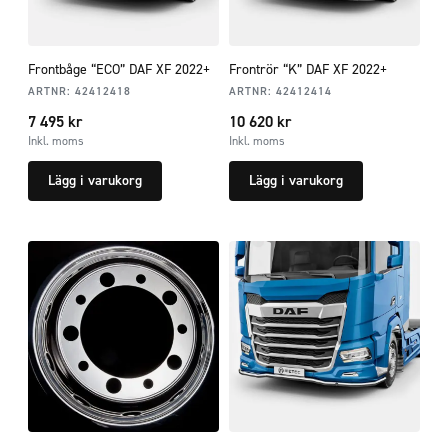
Frontbåge “ECO” DAF XF 2022+
Frontrör “K” DAF XF 2022+
ARTNR:
42412418
ARTNR:
42412414
7 495
kr
10 620
kr
Inkl. moms
Inkl. moms
Lägg i varukorg
Lägg i varukorg