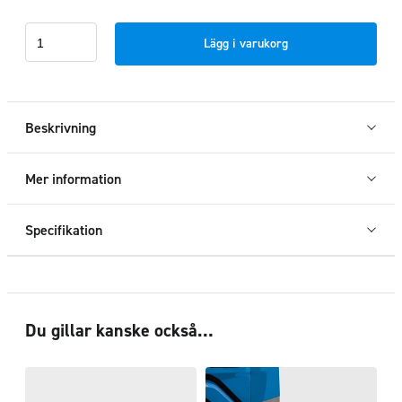
Takbåge
Lägg i varukorg
"HYDRA"
med
led
DAF
Beskrivning
XF
2022+
Mer information
mängd
Specifikation
Du gillar kanske också…