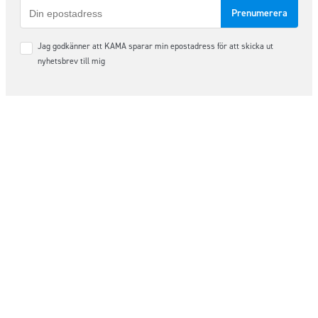
E-
post
Samtycke
Jag godkänner att KAMA sparar min epostadress för att skicka ut
*
nyhetsbrev till mig
Följ oss på sociala medier
Order & Support
order@kama.nu
+46 (0)480 – 49 10 14
Organisationsnummer: