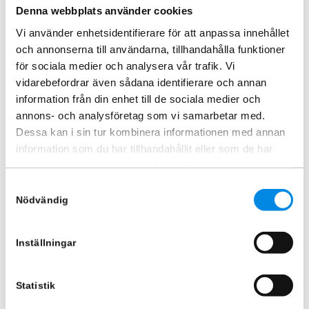
Denna webbplats använder cookies
Lägg i varukorg
Lägg i varukorg
Vi använder enhetsidentifierare för att anpassa innehållet
och annonserna till användarna, tillhandahålla funktioner
för sociala medier och analysera vår trafik. Vi
vidarebefordrar även sådana identifierare och annan
information från din enhet till de sociala medier och
annons- och analysföretag som vi samarbetar med.
Dessa kan i sin tur kombinera informationen med annan
information som du har tillhandahållit eller som de har
samlat in när du har använt deras tjänster.
Samtyckesval
Nödvändig
KAMA LiteMax 5″ 60W
ARTNR:
KAMA900
Inställningar
850
kr
Inkl. moms
Statistik
Lägg i varukorg