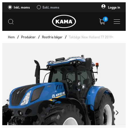
Inkl. moms
Exkl. moms
Logga in
0
Hem
/
Produkter
/
Rostfria bågar
/
Takbåge New Holland T7 2019+