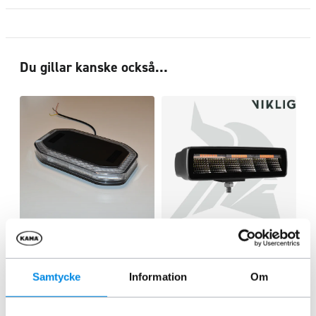
Du gillar kanske också…
Kama Blixtljusramp Mini
VikLight Thor 30W LED
Blixt/arbets/backlampa
ARTNR:
KAMA600
ARTNR:
VIKTHOR30W
Samtycke
Information
Om
2 495
kr
935
kr
Inkl. moms
Inkl. moms