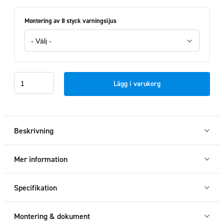
Montering av 8 styck varningsljus
Takbåge
Lägg i varukorg
New
Holland
T7
2019+
Beskrivning
mängd
Mer information
Specifikation
Montering & dokument