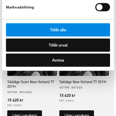
Marknadsföring
Liknande produkter
Tillåt alla
Tillåt urval
Avvisa
Takbåge Svart New Holland T7
Takbåge New Holland T7 2019+
2019+
ARTNR:
887600
ARTNR:
887600S
15 620
kr
15 620
kr
Inkl. moms
Inkl. moms
Lägg i varukorg
Lägg i varukorg