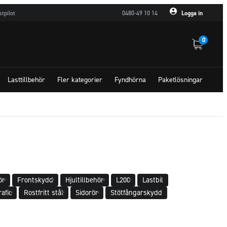
stpilot
0480-49 10 14
Logga in
0
Lasttillbehör
Fler kategorier
Fyndhörna
Paketlösningar
ör
Frontskydd
Hjultillbehör
L200
Lastbil
afic
Rostfritt stål
Sidorör
Stötfångarskydd