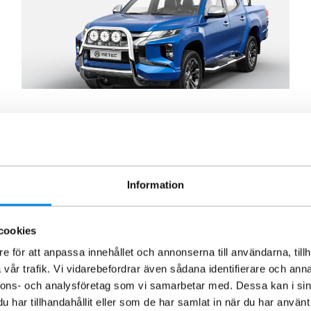
Nya produkter till Mitsubishi
L200 2020+
Populära pickup modellen Mitsubishi L200 har fått sig ett
Information
rejält ansiktslyft i och med den senaste versionen. Vi har
givetvis…
cookies
→
31 mars, 2020
e för att anpassa innehållet och annonserna till användarna, tillh
vår trafik. Vi vidarebefordrar även sådana identifierare och anna
nnons- och analysföretag som vi samarbetar med. Dessa kan i sin
har tillhandahållit eller som de har samlat in när du har använt 