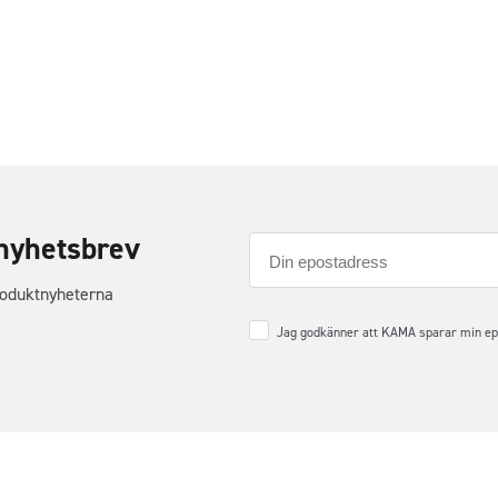
nyhetsbrev
E-
post
roduktnyheterna
Samtycke
*
Jag godkänner att KAMA sparar min epos