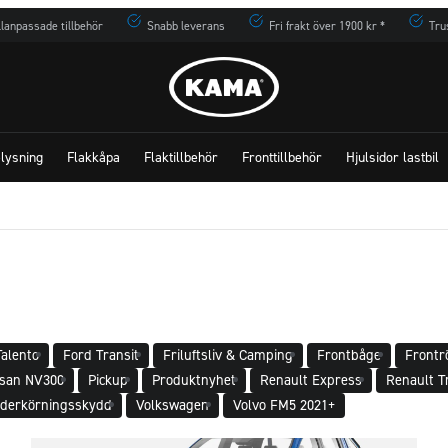
lanpassade tillbehör
Snabb leverans
Fri frakt över 1900 kr *
Tru
lysning
Flakkåpa
Flaktillbehör
Fronttillbehör
Hjulsidor lastbil
Talento
Ford Transit
Friluftsliv & Camping
Frontbåge
Frontr
ssan NV300
Pickup
Produktnyhet
Renault Express
Renault Tr
derkörningsskydd
Volkswagen
Volvo FM5 2021+