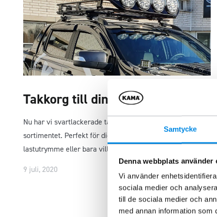
Takkorg till din Pickup
Nu har vi svartlackerade takkorgar till din pickup i
Samtycke
sortimentet. Perfekt för dig som behöver mycket
lastutrymme eller bara vill…
Denna webbplats använder 
→
9 juli, 2020
Vi använder enhetsidentifierar
sociala medier och analysera 
till de sociala medier och a
med annan information som du 