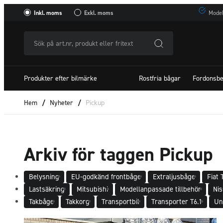
Inkl. moms
Exkl. moms
Model
Sök
på
art.nr,
Produkter efter bilmärke
Rostfria bågar
Fordonsbe
produkt
eller
Hem
/
Nyheter
/
Pickup
fritextSök
efter:
Arkiv för taggen Pickup
Belysning
EU-godkänd frontbåge
Extraljusbåge
Fiat 
Lastsäkring
Mitsubishi
Modellanpassade tillbehör
Ni
Takbåge
Takkorg
Transportbil
Transporter T6.1
Un