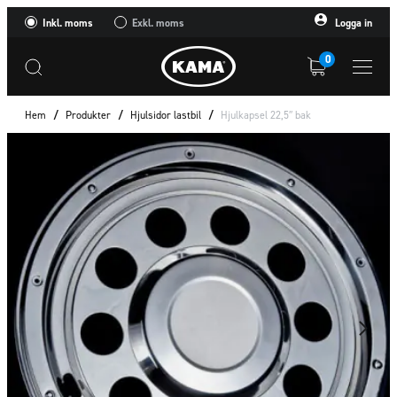
Inkl. moms
Exkl. moms
Logga in
0
Hem
/
Produkter
/
Hjulsidor lastbil
/
Hjulkapsel 22,5″ bak