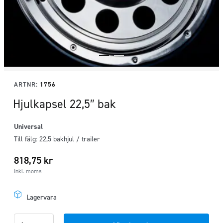
ARTNR:
1756
Hjulkapsel 22,5″ bak
Universal
Till fälg: 22,5 bakhjul / trailer
818,75
kr
Inkl. moms
Lagervara
Hjulkapsel