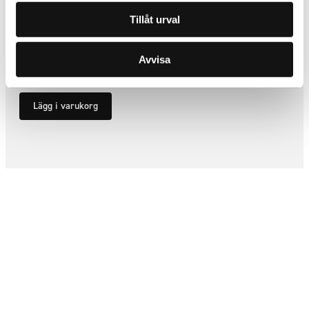
Tillåt urval
Spinner kromad aluminium
ARTNR:
1741
Avvisa
640
kr
Inkl. moms
Lägg i varukorg