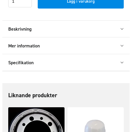
Lägg i varukorg
22,5"
bak
mängd
Beskrivning
Mer information
Specifikation
Liknande produkter