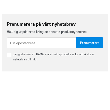
Prenumerera på vårt nyhetsbrev
Håll dig uppdaterad kring de senaste produktnyheterna
E-
post
Samtycke
Jag godkänner att KAMA sparar min epostadress för att skicka ut
*
nyhetsbrev till mig
Följ oss på sociala medier