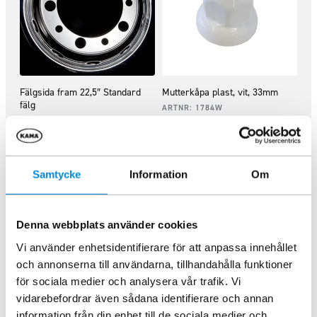
Fälgsida fram 22,5″ Standard
Mutterkåpa plast, vit, 33mm
fälg
ARTNR:
1784W
ARTNR:
15701
23,75
kr
1 153,75
kr
Inkl. moms
Inkl. moms
Samtycke
Information
Om
Lägg i varukorg
Lägg i varukorg
Denna webbplats använder cookies
Vi använder enhetsidentifierare för att anpassa innehållet
och annonserna till användarna, tillhandahålla funktioner
för sociala medier och analysera vår trafik. Vi
vidarebefordrar även sådana identifierare och annan
information från din enhet till de sociala medier och