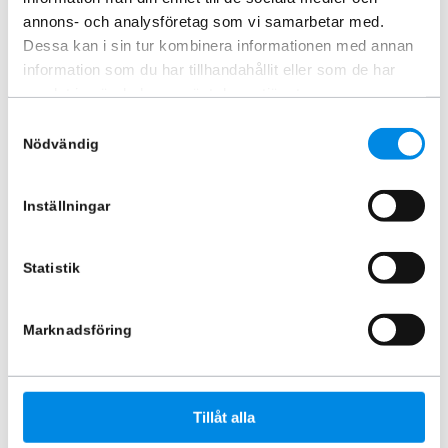
annons- och analysföretag som vi samarbetar med.
Dessa kan i sin tur kombinera informationen med annan
information som du har tillhandahållit eller som de har
Förstärkningsring till 19,5″ 8
Förstärkningsring 22,5″ 10 Hål
samlat in när du har använt deras tjänster.
Hål
ARTNR:
1765
Samtyckesval
ARTNR:
1766
373,75
kr
Nödvändig
373,75
kr
Inkl. moms
Inkl. moms
Inställningar
Lägg i varukorg
Lägg i varukorg
Statistik
Marknadsföring
Tillåt alla