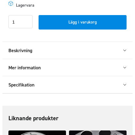
Lagervara
Mutterskydd
Lägg i varukorg
22,5"
täckt
centrum
stålfälg
Beskrivning
mängd
Mer information
Specifikation
Liknande produkter