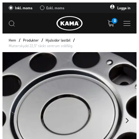
Inkl. moms
Exkl. moms
Logga in
0
Hem
/
Produkter
/
Hjulsidor lastbil
/
Mutterskydd 22,5″ täckt centrum stålfälg