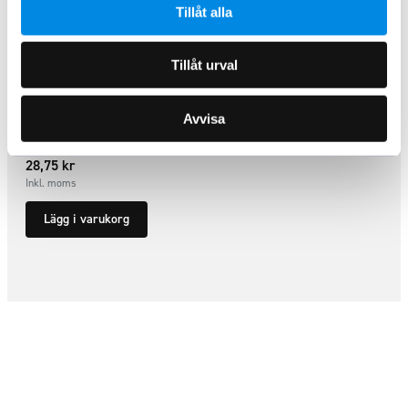
Tillåt alla
Tillåt urval
Mutterkåpa 32mm – Rostfritt
stål
Avvisa
ARTNR:
32NCL
28,75
kr
Inkl. moms
Lägg i varukorg