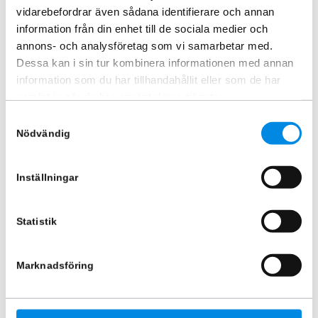
vidarebefordrar även sådana identifierare och annan
information från din enhet till de sociala medier och
annons- och analysföretag som vi samarbetar med.
Dessa kan i sin tur kombinera informationen med annan
information som du har tillhandahållit eller som de har
samlat in när du har använt deras tjänster.
Fälginsats fram och bak Iveco
Fälginsats 8,25×22,5″ bak
Samtyckesval
Daily
ARTNR:
1746
Nödvändig
ARTNR:
IVDA16
1 868,75
kr
4 115
kr
Inkl. moms
Inkl. moms
Inställningar
Lägg i varukorg
Lägg i varukorg
Statistik
Marknadsföring