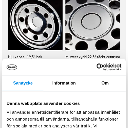
Hjulkapsel 19,5″ bak
Mutterskydd 22,5″ täckt centrum
stålfälg
ARTNR:
1758
ARTNR:
888040
870
kr
745
kr
Inkl. moms
Inkl. moms
Samtycke
Information
Om
Lägg i varukorg
Lägg i varukorg
Denna webbplats använder cookies
Vi använder enhetsidentifierare för att anpassa innehållet
och annonserna till användarna, tillhandahålla funktioner
för sociala medier och analysera vår trafik. Vi